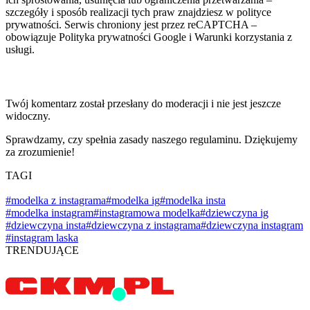
szczegóły i sposób realizacji tych praw znajdziesz w polityce
prywatności. Serwis chroniony jest przez reCAPTCHA –
obowiązuje Polityka prywatności Google i Warunki korzystania z
usługi.
Twój komentarz został przesłany do moderacji i nie jest jeszcze
widoczny.
Sprawdzamy, czy spełnia zasady naszego regulaminu. Dziękujemy
za zrozumienie!
TAGI
#modelka z instagrama
#modelka ig
#modelka insta
#modelka instagram
#instagramowa modelka
#dziewczyna ig
#dziewczyna insta
#dziewczyna z instagrama
#dziewczyna instagram
#instagram laska
TRENDUJĄCE