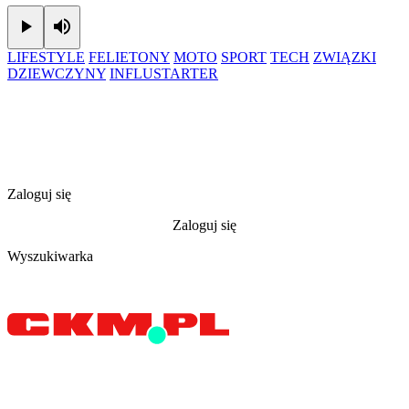
Play
Mute
LIFESTYLE
FELIETONY
MOTO
SPORT
TECH
ZWIĄZKI
DZIEWCZYNY
INFLUSTARTER
Zaloguj się
Zaloguj się
Wyszukiwarka