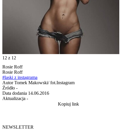
12
z 12
Rosie Roff
Rosie Roff
#laski z instagrama
Autor
Tomek Makowski/ fot.Instagram
Źródło
-
Data dodania
14.06.2016
Aktualizacja
-
Kopiuj link
NEWSLETTER