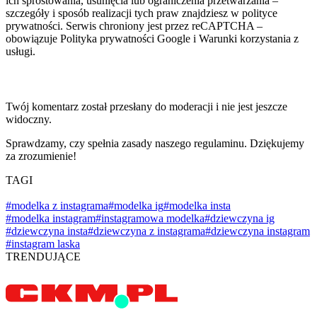
ich sprostowania, usunięcia lub ograniczenia przetwarzania –
szczegóły i sposób realizacji tych praw znajdziesz w polityce
prywatności. Serwis chroniony jest przez reCAPTCHA –
obowiązuje Polityka prywatności Google i Warunki korzystania z
usługi.
Twój komentarz został przesłany do moderacji i nie jest jeszcze
widoczny.
Sprawdzamy, czy spełnia zasady naszego regulaminu. Dziękujemy
za zrozumienie!
TAGI
#modelka z instagrama
#modelka ig
#modelka insta
#modelka instagram
#instagramowa modelka
#dziewczyna ig
#dziewczyna insta
#dziewczyna z instagrama
#dziewczyna instagram
#instagram laska
TRENDUJĄCE