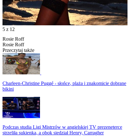
5
z 12
Rosie Roff
Rosie Roff
Przeczytaj także
Charleen-Christine Puggé - słońce, plaża i znakomicie dobrane
bikini
Podczas studia Ligi Mistrzów w angielskiej TV prezeneterce
strzeliła sukienka, a obok siedział Henry, Carragher