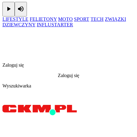
Play
Mute
LIFESTYLE
FELIETONY
MOTO
SPORT
TECH
ZWIĄZKI
DZIEWCZYNY
INFLUSTARTER
Zaloguj się
Zaloguj się
Wyszukiwarka