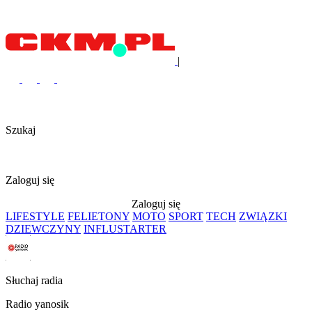
|
Szukaj
Zaloguj się
Zaloguj się
LIFESTYLE
FELIETONY
MOTO
SPORT
TECH
ZWIĄZKI
DZIEWCZYNY
INFLUSTARTER
Słuchaj radia
Radio yanosik