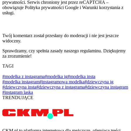
prywatności. Serwis chroniony jest przez reCAPTCHA –
obowiązuje Polityka prywatności Google i Warunki korzystania z
usługi.
Twój komentarz został przesłany do moderacji i nie jest jeszcze
widoczny.
Sprawdzamy, czy spełnia zasady naszego regulaminu. Dziękujemy
za zrozumienie!
TAGI
#modelka z instagrama
#modelka ig
#modelka insta
#modelka instagram
#instagramowa modelka
#dziewczyna ig
#dziewczyna insta
#dziewczyna z instagrama
#dziewczyna instagram
#instagram laska
TRENDUJĄCE
CKM.pl to platforma internetowa dla mężczyzn, oferująca treści