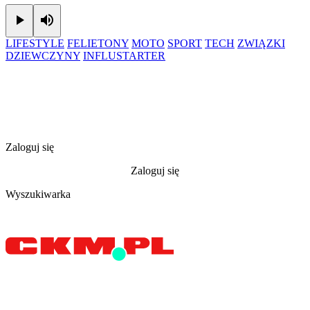
Play
Mute
LIFESTYLE
FELIETONY
MOTO
SPORT
TECH
ZWIĄZKI
DZIEWCZYNY
INFLUSTARTER
Zaloguj się
Zaloguj się
Wyszukiwarka