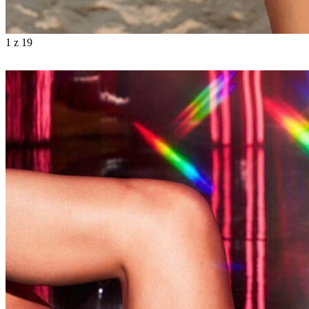
1
z 19