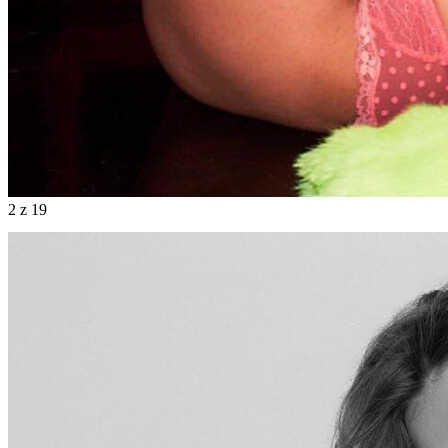
2
z 19