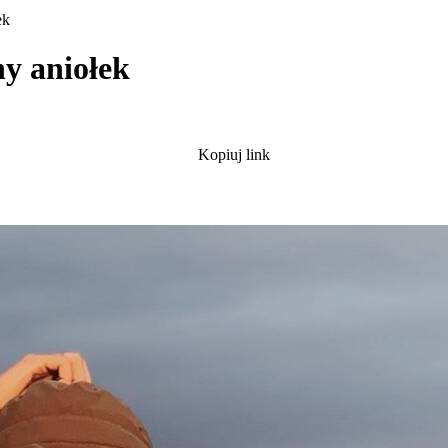
ek
y aniołek
Kopiuj link