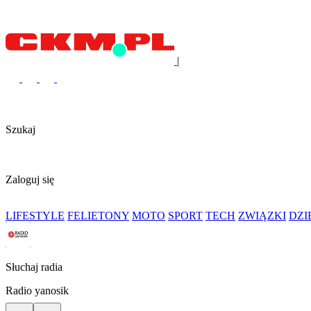
|
Szukaj
Zaloguj się
LIFESTYLE
FELIETONY
MOTO
SPORT
TECH
ZWIĄZKI
DZ
Słuchaj radia
Radio yanosik