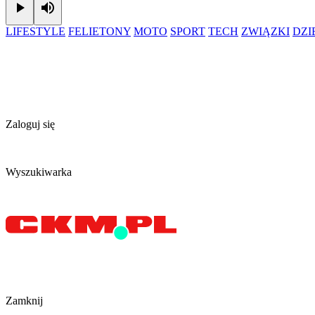
Play
Mute
LIFESTYLE
FELIETONY
MOTO
SPORT
TECH
ZWIĄZKI
DZ
Zaloguj się
Wyszukiwarka
Zamknij