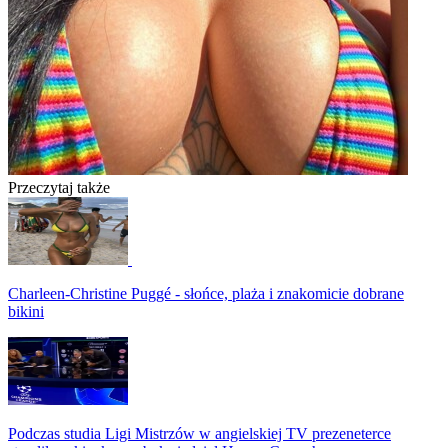
Przeczytaj także
Charleen-Christine Puggé - słońce, plaża i znakomicie dobrane
bikini
Podczas studia Ligi Mistrzów w angielskiej TV prezeneterce