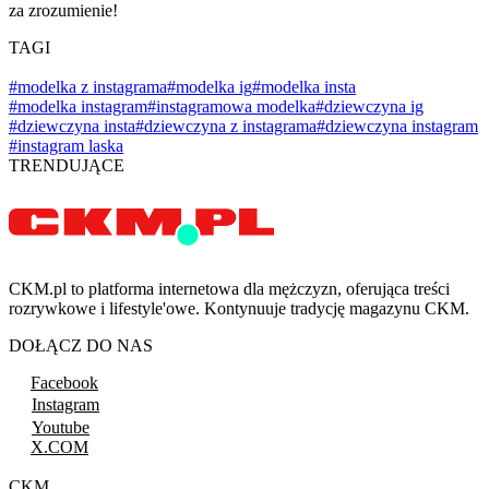
za zrozumienie!
TAGI
#modelka z instagrama
#modelka ig
#modelka insta
#modelka instagram
#instagramowa modelka
#dziewczyna ig
#dziewczyna insta
#dziewczyna z instagrama
#dziewczyna instagram
#instagram laska
TRENDUJĄCE
CKM.pl to platforma internetowa dla mężczyzn, oferująca treści
rozrywkowe i lifestyle'owe. Kontynuuje tradycję magazynu CKM.
DOŁĄCZ DO NAS
Facebook
Instagram
Youtube
X.COM
CKM