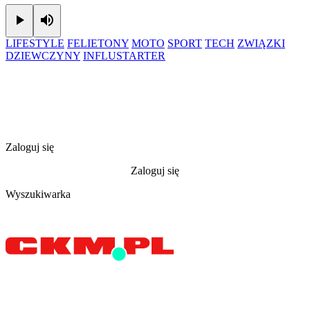
Play
Mute
LIFESTYLE
FELIETONY
MOTO
SPORT
TECH
ZWIĄZKI
DZIEWCZYNY
INFLUSTARTER
Zaloguj się
Zaloguj się
Wyszukiwarka