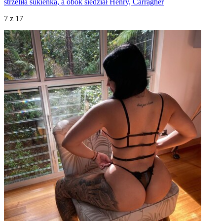
strzeliła sukienka, a obok siedział Henry, Carragher
7
z 17