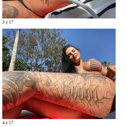
3
z 17
4
z 17