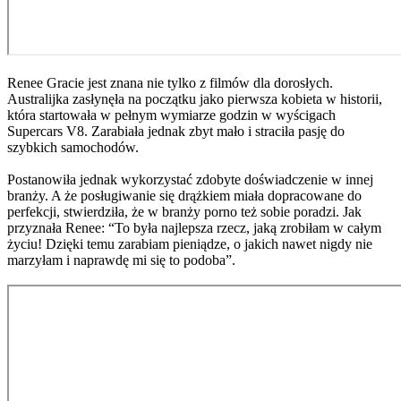
Renee Gracie jest znana nie tylko z filmów dla dorosłych.
Australijka zasłynęła na początku jako pierwsza kobieta w historii,
która startowała w pełnym wymiarze godzin w wyścigach
Supercars V8. Zarabiała jednak zbyt mało i straciła pasję do
szybkich samochodów.
Postanowiła jednak wykorzystać zdobyte doświadczenie w innej
branży. A że posługiwanie się drążkiem miała dopracowane do
perfekcji, stwierdziła, że w branży porno też sobie poradzi. Jak
przyznała Renee: “To była najlepsza rzecz, jaką zrobiłam w całym
życiu! Dzięki temu zarabiam pieniądze, o jakich nawet nigdy nie
marzyłam i naprawdę mi się to podoba”.