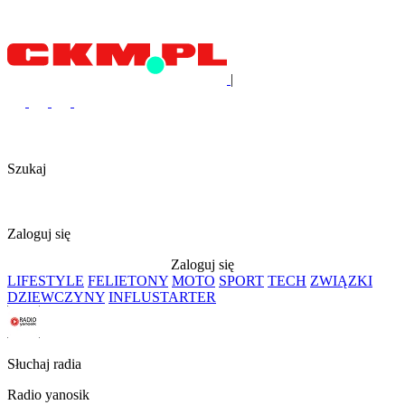
|
Szukaj
Zaloguj się
Zaloguj się
LIFESTYLE
FELIETONY
MOTO
SPORT
TECH
ZWIĄZKI
DZIEWCZYNY
INFLUSTARTER
Słuchaj radia
Radio yanosik