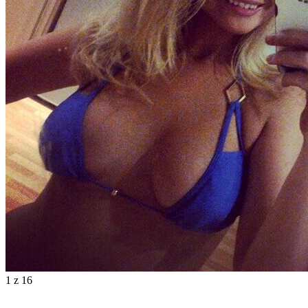
1
z 16