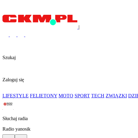
|
Szukaj
Zaloguj się
LIFESTYLE
FELIETONY
MOTO
SPORT
TECH
ZWIĄZKI
DZ
Słuchaj radia
Radio yanosik