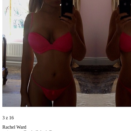
3
z 16
Rachel Ward