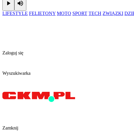
Play
Mute
LIFESTYLE
FELIETONY
MOTO
SPORT
TECH
ZWIĄZKI
DZ
Zaloguj się
Wyszukiwarka
Zamknij