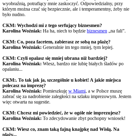
wyobraźnią, potrafiący mnie zaskoczyć. Odpowiedzialny, przy
którym można czuć się bezpiecznie, ale i temperamentny, żeby nie
było nudno.
CKM: Wychodzi mi z tego serfujący biznesmen?
Karolina Woźniak:
Ha ha, niech to będzie
biznesmen
„na fali”.
CKM: Co, poza facetem, zabierasz ze sobą na plażę?
Karolina Woźniak:
Generalnie im tego mniej, tym lepiej.
CKM: Czyli opalasz się mniej ubrana niż bardziej?
Karolina Woźniak:
Wiesz, bardzo nie lubię białych śladów po
opalaniu...
CKM:. To tak jak ja, szczególnie u kobiet! A jakie miejsca
polecasz na imprezę?
Karolina Woźniak:
Pomieszkuję
w Miami
, a w Polsce muszę
zabrać się za nadrobienie zaległości na szlaku imprezowym. Jestem
więc otwarta na sugestie.
CKM: Chcesz mi powiedzieć, że w ogóle nie imprezujesz?
Karolina Woźniak:
To zdecydowanie zbyt pochopny wniosek!
CKM: Wiesz co, znam taką fajną knajpkę nad Wisłą. Na
plaży...