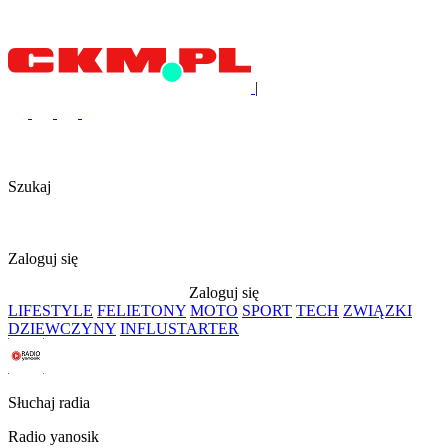
|
Szukaj
Zaloguj się
Zaloguj się
LIFESTYLE
FELIETONY
MOTO
SPORT
TECH
ZWIĄZKI
DZIEWCZYNY
INFLUSTARTER
Słuchaj radia
Radio yanosik