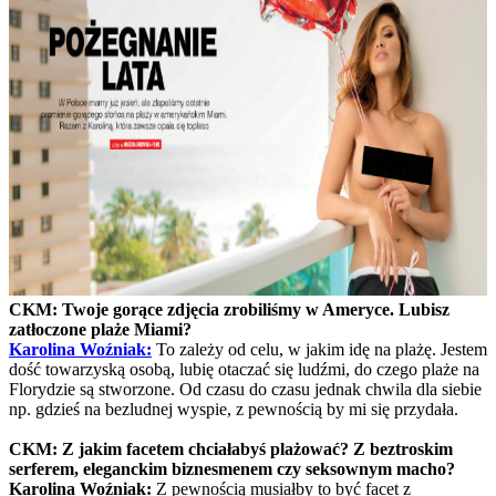
CKM: Twoje gorące zdjęcia zrobiliśmy w Ameryce. Lubisz
zatłoczone plaże Miami?
Karolina Woźniak:
To zależy od celu, w jakim idę na plażę. Jestem
dość towarzyską osobą, lubię otaczać się ludźmi, do czego plaże na
Florydzie są stworzone. Od czasu do czasu jednak chwila dla siebie
np. gdzieś na bezludnej wyspie, z pewnością by mi się przydała.
CKM: Z jakim facetem chciałabyś plażować? Z beztroskim
serferem, eleganckim biznesmenem czy seksownym macho?
Karolina Woźniak:
Z pewnością musiałby to być facet z