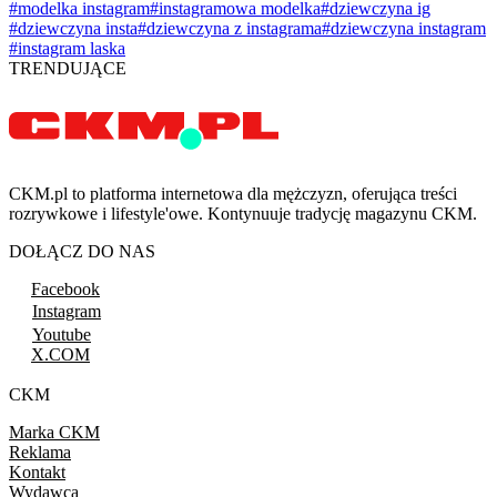
#modelka instagram
#instagramowa modelka
#dziewczyna ig
#dziewczyna insta
#dziewczyna z instagrama
#dziewczyna instagram
#instagram laska
TRENDUJĄCE
CKM.pl to platforma internetowa dla mężczyzn, oferująca treści
rozrywkowe i lifestyle'owe. Kontynuuje tradycję magazynu CKM.
DOŁĄCZ DO NAS
Facebook
Instagram
Youtube
X.COM
CKM
Marka CKM
Reklama
Kontakt
Wydawca