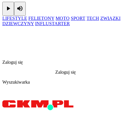
Play
Mute
LIFESTYLE
FELIETONY
MOTO
SPORT
TECH
ZWIĄZKI
DZIEWCZYNY
INFLUSTARTER
Zaloguj się
Zaloguj się
Wyszukiwarka