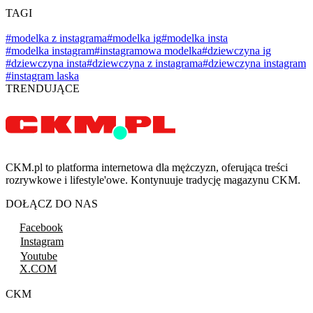
TAGI
#modelka z instagrama
#modelka ig
#modelka insta
#modelka instagram
#instagramowa modelka
#dziewczyna ig
#dziewczyna insta
#dziewczyna z instagrama
#dziewczyna instagram
#instagram laska
TRENDUJĄCE
CKM.pl to platforma internetowa dla mężczyzn, oferująca treści
rozrywkowe i lifestyle'owe. Kontynuuje tradycję magazynu CKM.
DOŁĄCZ DO NAS
Facebook
Instagram
Youtube
X.COM
CKM