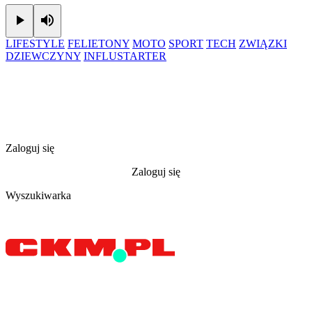
Play
Mute
LIFESTYLE
FELIETONY
MOTO
SPORT
TECH
ZWIĄZKI
DZIEWCZYNY
INFLUSTARTER
Zaloguj się
Zaloguj się
Wyszukiwarka