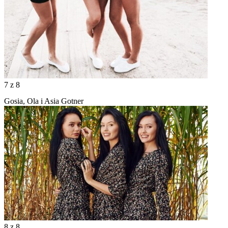
7
z 8
Gosia, Ola i Asia Gotner
8
z 8