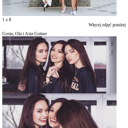
1
z 8
Więcej zdjęć poniżej
Gosia, Ola i Asia Gotner