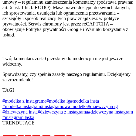
umowy – regulaminu zamieszczania komentarzy (podstawa prawna:
art. 6 ust. 1 lit. b RODO). Masz prawo dostępu do swoich danych,
ich sprostowania, usunięcia lub ograniczenia przetwarzania –
szczegóły i sposób realizacji tych praw znajdziesz w polityce
prywatności. Serwis chroniony jest przez reCAPTCHA –
obowiązuje Polityka prywatności Google i Warunki korzystania z
usługi.
Twój komentarz został przesłany do moderacji i nie jest jeszcze
widoczny.
Sprawdzamy, czy spełnia zasady naszego regulaminu. Dziękujemy
za zrozumienie!
TAGI
#modelka z instagrama
#modelka ig
#modelka insta
#modelka instagram
#instagramowa modelka
#dziewczyna ig
#dziewczyna insta
#dziewczyna z instagrama
#dziewczyna instagram
#instagram laska
TRENDUJĄCE