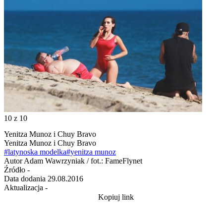
10
z 10
Yenitza Munoz i Chuy Bravo
Yenitza Munoz i Chuy Bravo
#latynoska modelka
#yenitza munoz
Autor
Adam Wawrzyniak / fot.: FameFlynet
Źródło
-
Data dodania
29.08.2016
Aktualizacja
-
Kopiuj link