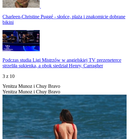
Charleen-Christine Puggé - słońce, plaża i znakomicie dobrane
bikini
Podczas studia Ligi Mistrzów w angielskiej TV prezeneterce
strzeliła sukienka, a obok siedział Henry, Carragher
3
z 10
Yenitza Munoz i Chuy Bravo
Yenitza Munoz i Chuy Bravo