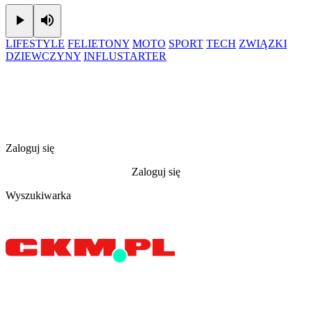
Play
Mute
LIFESTYLE
FELIETONY
MOTO
SPORT
TECH
ZWIĄZKI
DZIEWCZYNY
INFLUSTARTER
Zaloguj się
Zaloguj się
Wyszukiwarka