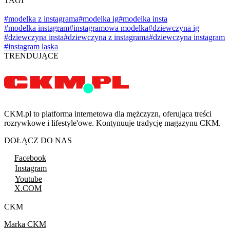
TAGI
#modelka z instagrama
#modelka ig
#modelka insta
#modelka instagram
#instagramowa modelka
#dziewczyna ig
#dziewczyna insta
#dziewczyna z instagrama
#dziewczyna instagram
#instagram laska
TRENDUJĄCE
CKM.pl to platforma internetowa dla mężczyzn, oferująca treści
rozrywkowe i lifestyle'owe. Kontynuuje tradycję magazynu CKM.
DOŁĄCZ DO NAS
Facebook
Instagram
Youtube
X.COM
CKM
Marka CKM