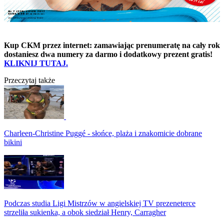
Kup CKM przez internet: zamawiając prenumeratę na cały rok
dostaniesz dwa numery za darmo i dodatkowy prezent gratis!
KLIKNIJ TUTAJ.
Przeczytaj także
Charleen-Christine Puggé - słońce, plaża i znakomicie dobrane
bikini
Podczas studia Ligi Mistrzów w angielskiej TV prezeneterce
strzeliła sukienka, a obok siedział Henry, Carragher