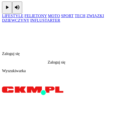
Play
Mute
LIFESTYLE
FELIETONY
MOTO
SPORT
TECH
ZWIĄZKI
DZIEWCZYNY
INFLUSTARTER
Zaloguj się
Zaloguj się
Wyszukiwarka