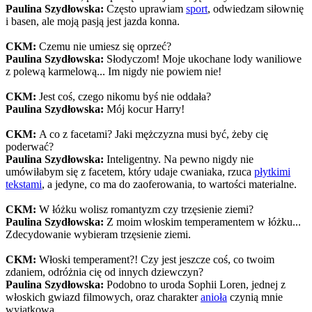
Paulina Szydłowska:
Często uprawiam
sport
, odwiedzam siłownię
i basen, ale moją pasją jest jazda konna.
CKM:
Czemu nie umiesz się oprzeć?
Paulina Szydłowska:
Słodyczom! Moje ukochane lody waniliowe
z polewą karmelową... Im nigdy nie powiem nie!
CKM:
Jest coś, czego nikomu byś nie oddała?
Paulina Szydłowska:
Mój kocur Harry!
CKM:
A co z facetami? Jaki mężczyzna musi być, żeby cię
poderwać?
Paulina Szydłowska:
Inteligentny. Na pewno nigdy nie
umówiłabym się z facetem, który udaje cwaniaka, rzuca
płytkimi
tekstami
, a jedyne, co ma do zaoferowania, to wartości materialne.
CKM:
W łóżku wolisz romantyzm czy trzęsienie ziemi?
Paulina Szydłowska:
Z moim włoskim temperamentem w łóżku...
Zdecydowanie wybieram trzęsienie ziemi.
CKM:
Włoski temperament?! Czy jest jeszcze coś, co twoim
zdaniem, odróżnia cię od innych dziewczyn?
Paulina Szydłowska:
Podobno to uroda Sophii Loren, jednej z
włoskich gwiazd filmowych, oraz charakter
anioła
czynią mnie
wyjątkową.