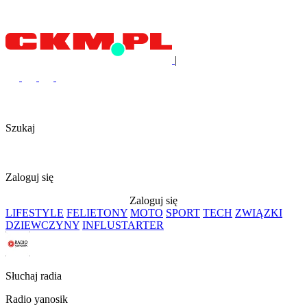
|
Szukaj
Zaloguj się
Zaloguj się
LIFESTYLE
FELIETONY
MOTO
SPORT
TECH
ZWIĄZKI
DZIEWCZYNY
INFLUSTARTER
Słuchaj radia
Radio yanosik