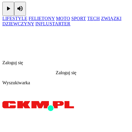
Play
Mute
LIFESTYLE
FELIETONY
MOTO
SPORT
TECH
ZWIĄZKI
DZIEWCZYNY
INFLUSTARTER
Zaloguj się
Zaloguj się
Wyszukiwarka