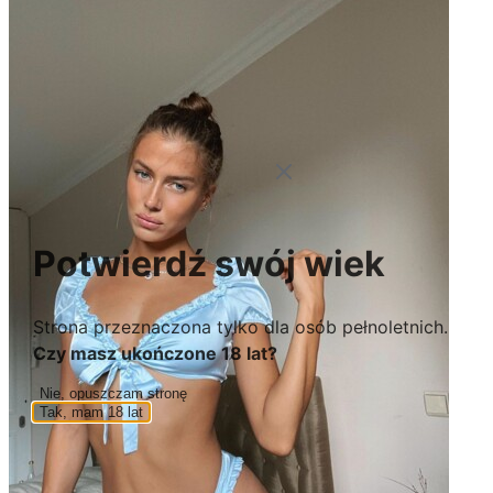
Potwierdź swój wiek
Strona przeznaczona tylko dla osób pełnoletnich.
Czy masz ukończone 18 lat?
Nie, opuszczam stronę
Tak, mam 18 lat