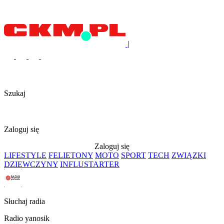
|
Szukaj
Zaloguj się
Zaloguj się
LIFESTYLE
FELIETONY
MOTO
SPORT
TECH
ZWIĄZKI
DZIEWCZYNY
INFLUSTARTER
Słuchaj radia
Radio yanosik