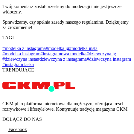
Twój komentarz został przesłany do moderacji i nie jest jeszcze
widoczny.
Sprawdzamy, czy spełnia zasady naszego regulaminu. Dziękujemy
za zrozumienie!
TAGI
#modelka z instagrama
#modelka ig
#modelka insta
#modelka instagram
#instagramowa modelka
#dziewczyna ig
#dziewczyna insta
#dziewczyna z instagrama
#dziewczyna instagram
#instagram laska
TRENDUJĄCE
CKM.pl to platforma internetowa dla mężczyzn, oferująca treści
rozrywkowe i lifestyle'owe. Kontynuuje tradycję magazynu CKM.
DOŁĄCZ DO NAS
Facebook