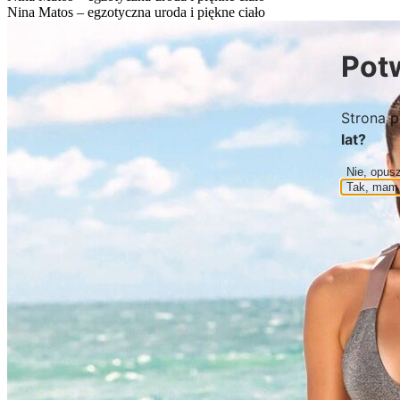
Nina Matos – egzotyczna uroda i piękne ciało
Pot
Strona p
lat?
Nie, opus
Tak, mam 