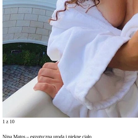
1
z 10
Nina Matos – egzotyczna uroda i piękne ciało