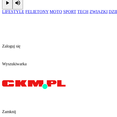
Play
Mute
LIFESTYLE
FELIETONY
MOTO
SPORT
TECH
ZWIĄZKI
DZ
Zaloguj się
Wyszukiwarka
Zamknij