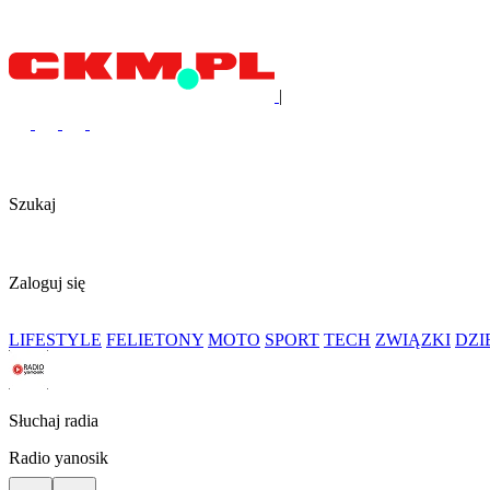
|
Szukaj
Zaloguj się
LIFESTYLE
FELIETONY
MOTO
SPORT
TECH
ZWIĄZKI
DZ
Słuchaj radia
Radio yanosik