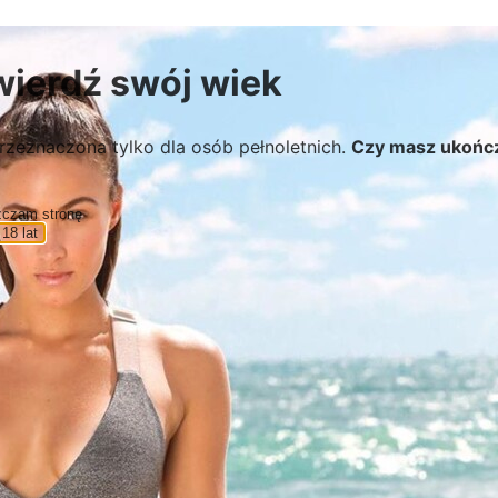
wierdź swój wiek
rzeznaczona tylko dla osób pełnoletnich.
Czy masz ukońc
zczam stronę
18 lat