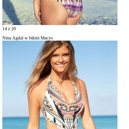
14
z 20
Nina Agdal w bikini Macys