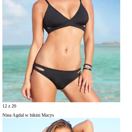
12
z 20
Nina Agdal w bikini Macys