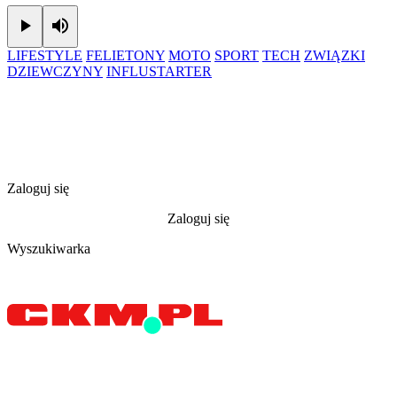
Play
Mute
LIFESTYLE
FELIETONY
MOTO
SPORT
TECH
ZWIĄZKI
DZIEWCZYNY
INFLUSTARTER
Zaloguj się
Zaloguj się
Wyszukiwarka