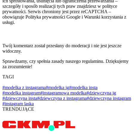
ich sprostowania, usunięcia lub ograniczenia przetwarzania –
szczegóły i sposób realizacji tych praw znajdziesz w polityce
prywatności. Serwis chroniony jest przez reCAPTCHA –
obowiązuje Polityka prywatności Google i Warunki korzystania z
usługi.
Twój komentarz został przesłany do moderacji i nie jest jeszcze
widoczny.
Sprawdzamy, czy spełnia zasady naszego regulaminu. Dziękujemy
za zrozumienie!
TAGI
#modelka z instagrama
#modelka ig
#modelka insta
#modelka instagram
#instagramowa modelka
#dziewczyna ig
#dziewczyna insta
#dziewczyna z instagrama
#dziewczyna instagram
#instagram laska
TRENDUJĄCE