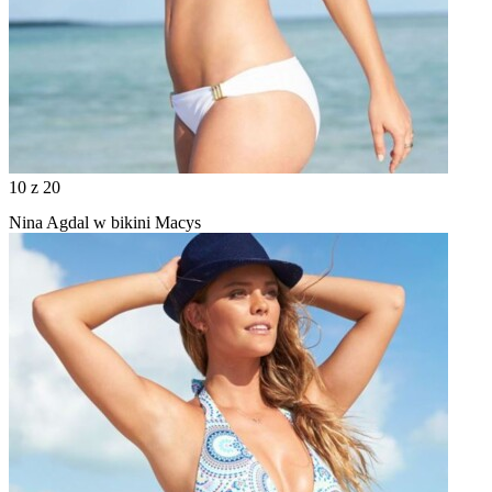
10
z 20
Nina Agdal w bikini Macys