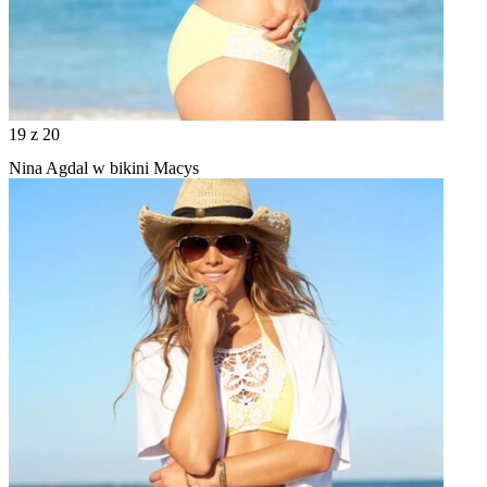
19
z 20
Nina Agdal w bikini Macys