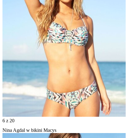
6
z 20
Nina Agdal w bikini Macys