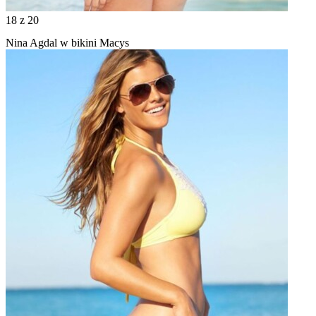
18
z 20
Nina Agdal w bikini Macys