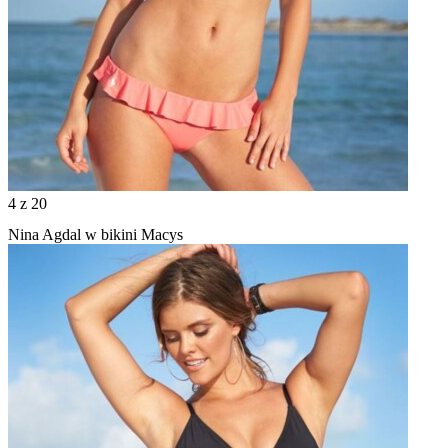
4
z 20
Nina Agdal w bikini Macys