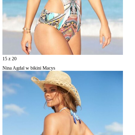
15
z 20
Nina Agdal w bikini Macys