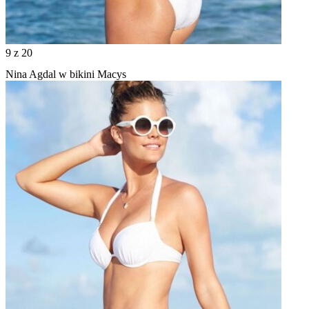
9
z 20
Nina Agdal w bikini Macys