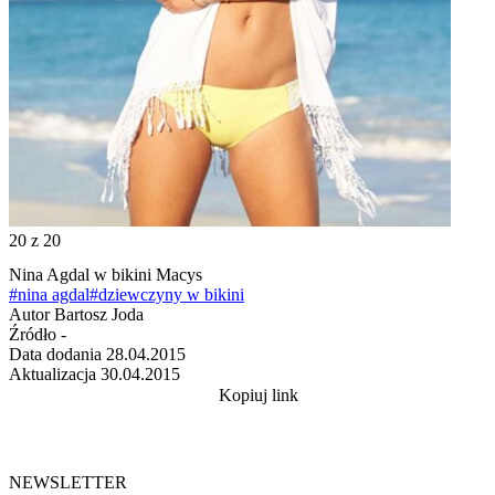
20
z 20
Nina Agdal w bikini Macys
#nina agdal
#dziewczyny w bikini
Autor
Bartosz Joda
Źródło
-
Data dodania
28.04.2015
Aktualizacja
30.04.2015
Kopiuj link
NEWSLETTER