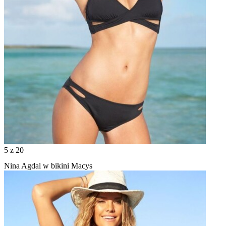
5
z 20
Nina Agdal w bikini Macys