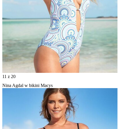
11
z 20
Nina Agdal w bikini Macys