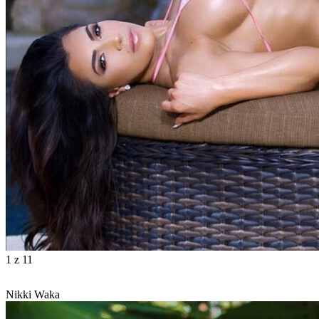
1
z 11
Nikki Waka