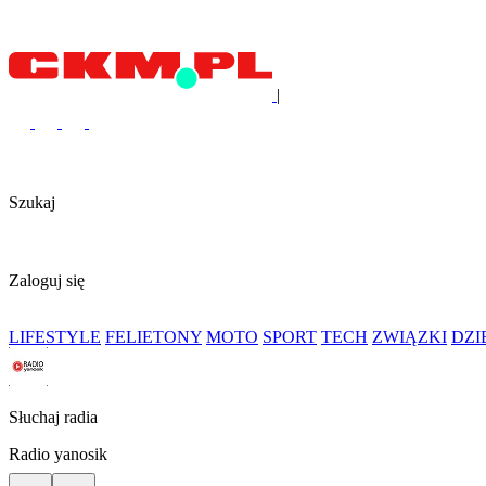
|
Szukaj
Zaloguj się
LIFESTYLE
FELIETONY
MOTO
SPORT
TECH
ZWIĄZKI
DZ
Słuchaj radia
Radio yanosik