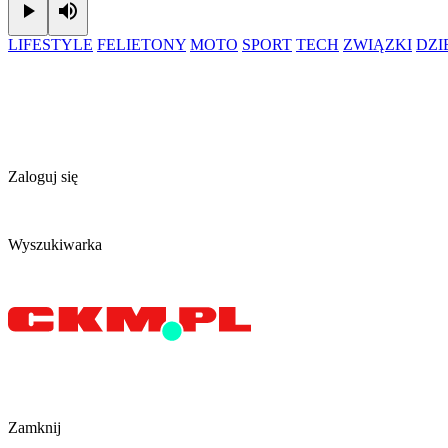
Play
Mute
LIFESTYLE
FELIETONY
MOTO
SPORT
TECH
ZWIĄZKI
DZ
Zaloguj się
Wyszukiwarka
Zamknij