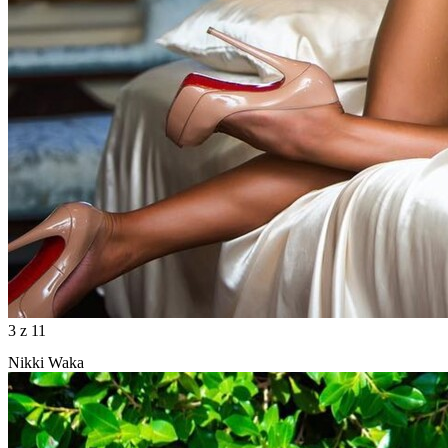
3
z 11
Nikki Waka