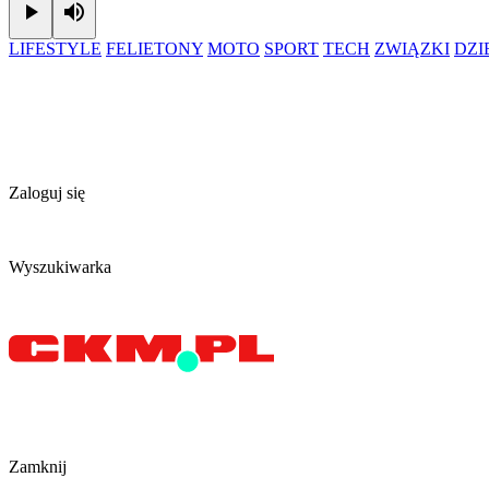
Play
Mute
LIFESTYLE
FELIETONY
MOTO
SPORT
TECH
ZWIĄZKI
DZ
Zaloguj się
Wyszukiwarka
Zamknij