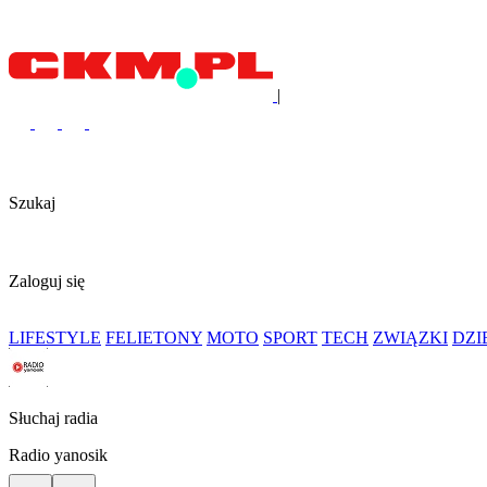
|
Szukaj
Zaloguj się
LIFESTYLE
FELIETONY
MOTO
SPORT
TECH
ZWIĄZKI
DZ
Słuchaj radia
Radio yanosik