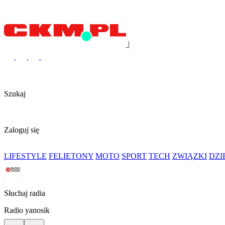
|
Szukaj
Zaloguj się
LIFESTYLE
FELIETONY
MOTO
SPORT
TECH
ZWIĄZKI
DZ
Słuchaj radia
Radio yanosik