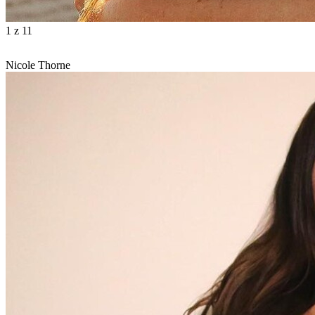
1
z 11
Nicole Thorne