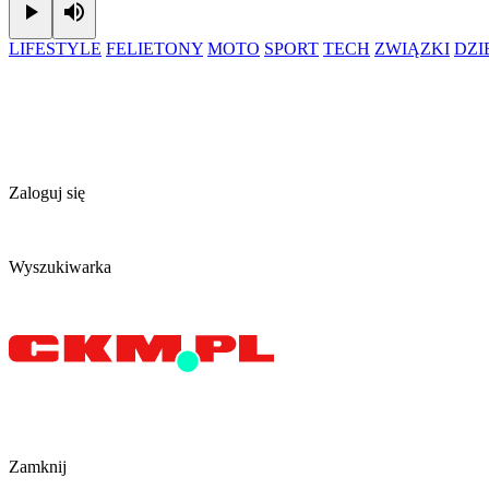
Play
Mute
LIFESTYLE
FELIETONY
MOTO
SPORT
TECH
ZWIĄZKI
DZ
Zaloguj się
Wyszukiwarka
Zamknij