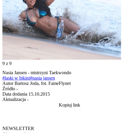
9
z 9
Nasia Jansen - mistrzyni Taekwondo
#laski w bikini
#nasia jansen
Autor
Bartosz Joda, fot. FameFlynet
Źródło
-
Data dodania
15.10.2015
Aktualizacja
-
Kopiuj link
NEWSLETTER