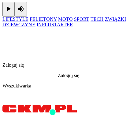
Play
Mute
LIFESTYLE
FELIETONY
MOTO
SPORT
TECH
ZWIĄZKI
DZIEWCZYNY
INFLUSTARTER
Zaloguj się
Zaloguj się
Wyszukiwarka