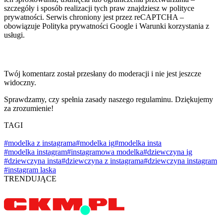
szczegóły i sposób realizacji tych praw znajdziesz w polityce
prywatności. Serwis chroniony jest przez reCAPTCHA –
obowiązuje Polityka prywatności Google i Warunki korzystania z
usługi.
Twój komentarz został przesłany do moderacji i nie jest jeszcze
widoczny.
Sprawdzamy, czy spełnia zasady naszego regulaminu. Dziękujemy
za zrozumienie!
TAGI
#modelka z instagrama
#modelka ig
#modelka insta
#modelka instagram
#instagramowa modelka
#dziewczyna ig
#dziewczyna insta
#dziewczyna z instagrama
#dziewczyna instagram
#instagram laska
TRENDUJĄCE