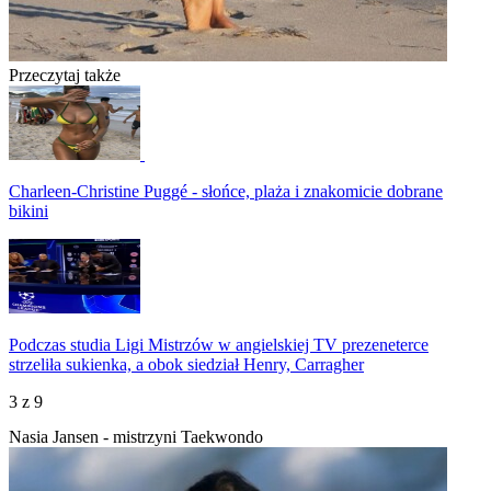
Przeczytaj także
Charleen-Christine Puggé - słońce, plaża i znakomicie dobrane
bikini
Podczas studia Ligi Mistrzów w angielskiej TV prezeneterce
strzeliła sukienka, a obok siedział Henry, Carragher
3
z 9
Nasia Jansen - mistrzyni Taekwondo