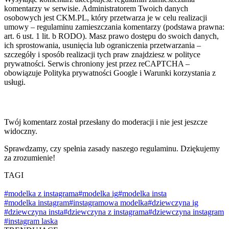
komentarzy w serwisie. Administratorem Twoich danych
osobowych jest CKM.PL, który przetwarza je w celu realizacji
umowy – regulaminu zamieszczania komentarzy (podstawa prawna:
art. 6 ust. 1 lit. b RODO). Masz prawo dostępu do swoich danych,
ich sprostowania, usunięcia lub ograniczenia przetwarzania –
szczegóły i sposób realizacji tych praw znajdziesz w polityce
prywatności. Serwis chroniony jest przez reCAPTCHA –
obowiązuje Polityka prywatności Google i Warunki korzystania z
usługi.
Twój komentarz został przesłany do moderacji i nie jest jeszcze
widoczny.
Sprawdzamy, czy spełnia zasady naszego regulaminu. Dziękujemy
za zrozumienie!
TAGI
#modelka z instagrama
#modelka ig
#modelka insta
#modelka instagram
#instagramowa modelka
#dziewczyna ig
#dziewczyna insta
#dziewczyna z instagrama
#dziewczyna instagram
#instagram laska