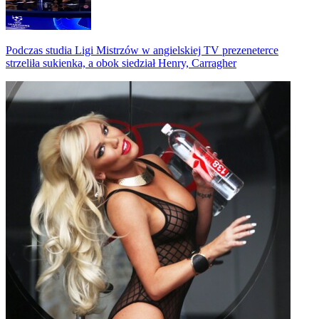
Podczas studia Ligi Mistrzów w angielskiej TV prezeneterce
strzeliła sukienka, a obok siedział Henry, Carragher