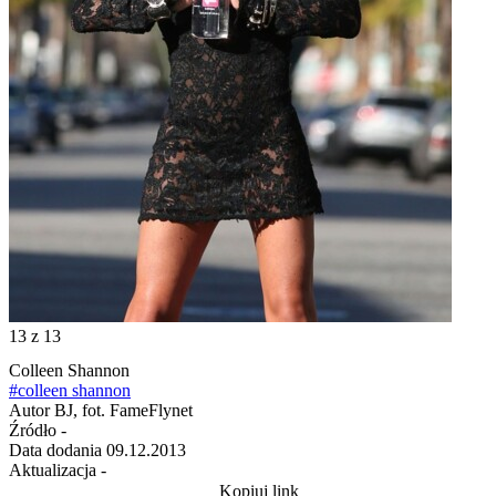
13
z 13
Colleen Shannon
#colleen shannon
Autor
BJ, fot. FameFlynet
Źródło
-
Data dodania
09.12.2013
Aktualizacja
-
Kopiuj link