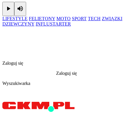
Play
Mute
LIFESTYLE
FELIETONY
MOTO
SPORT
TECH
ZWIĄZKI
DZIEWCZYNY
INFLUSTARTER
Zaloguj się
Zaloguj się
Wyszukiwarka