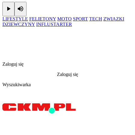
Play
Mute
LIFESTYLE
FELIETONY
MOTO
SPORT
TECH
ZWIĄZKI
DZIEWCZYNY
INFLUSTARTER
Zaloguj się
Zaloguj się
Wyszukiwarka