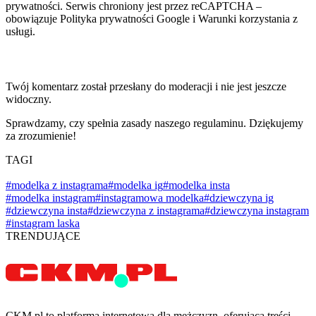
prywatności. Serwis chroniony jest przez reCAPTCHA –
obowiązuje Polityka prywatności Google i Warunki korzystania z
usługi.
Twój komentarz został przesłany do moderacji i nie jest jeszcze
widoczny.
Sprawdzamy, czy spełnia zasady naszego regulaminu. Dziękujemy
za zrozumienie!
TAGI
#modelka z instagrama
#modelka ig
#modelka insta
#modelka instagram
#instagramowa modelka
#dziewczyna ig
#dziewczyna insta
#dziewczyna z instagrama
#dziewczyna instagram
#instagram laska
TRENDUJĄCE
CKM.pl to platforma internetowa dla mężczyzn, oferująca treści