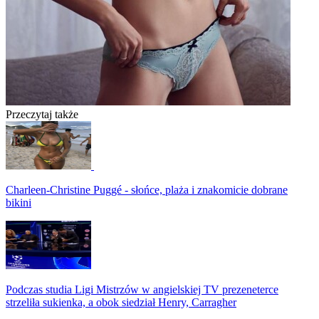
Przeczytaj także
Charleen-Christine Puggé - słońce, plaża i znakomicie dobrane
bikini
Podczas studia Ligi Mistrzów w angielskiej TV prezeneterce
strzeliła sukienka, a obok siedział Henry, Carragher