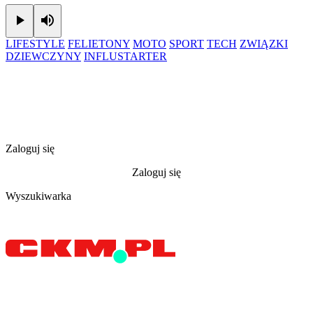
Play
Mute
LIFESTYLE
FELIETONY
MOTO
SPORT
TECH
ZWIĄZKI
DZIEWCZYNY
INFLUSTARTER
Zaloguj się
Zaloguj się
Wyszukiwarka