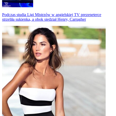
Podczas studia Ligi Mistrzów w angielskiej TV prezeneterce
strzeliła sukienka, a obok siedział Henry, Carragher