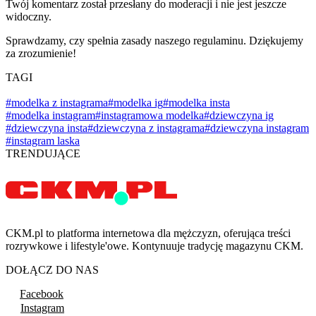
Twój komentarz został przesłany do moderacji i nie jest jeszcze
widoczny.
Sprawdzamy, czy spełnia zasady naszego regulaminu. Dziękujemy
za zrozumienie!
TAGI
#modelka z instagrama
#modelka ig
#modelka insta
#modelka instagram
#instagramowa modelka
#dziewczyna ig
#dziewczyna insta
#dziewczyna z instagrama
#dziewczyna instagram
#instagram laska
TRENDUJĄCE
CKM.pl to platforma internetowa dla mężczyzn, oferująca treści
rozrywkowe i lifestyle'owe. Kontynuuje tradycję magazynu CKM.
DOŁĄCZ DO NAS
Facebook
Instagram