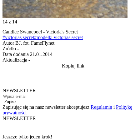
14
z 14
Candice Swanepoel - Victoria's Secret
#victorias secret
#modelki victorias secret
Autor
BJ, fot. FameFlynet
Źródło
-
Data dodania
21.01.2014
Aktualizacja
-
Kopiuj link
NEWSLETTER
Zapisz
Zapisując się na nasz newsletter akceptujesz
Regulamin
i
Politykę
prywatności
NEWSLETTER
Jeszcze tylko jeden krok!