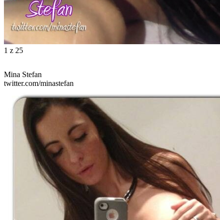
1
z 25
Mina Stefan
twitter.com/minastefan