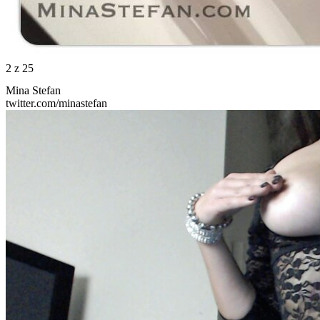
2
z 25
Mina Stefan
twitter.com/minastefan