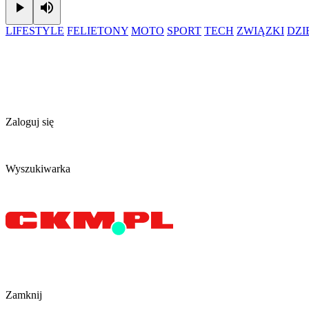
Play
Mute
LIFESTYLE
FELIETONY
MOTO
SPORT
TECH
ZWIĄZKI
DZ
Zaloguj się
Wyszukiwarka
Zamknij