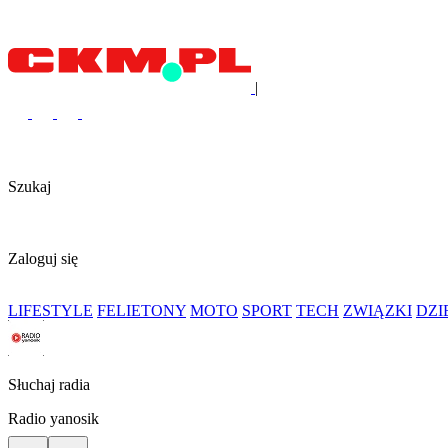
|
Szukaj
Zaloguj się
LIFESTYLE
FELIETONY
MOTO
SPORT
TECH
ZWIĄZKI
DZ
Słuchaj radia
Radio yanosik