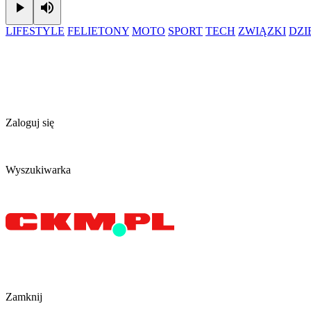
Play
Mute
LIFESTYLE
FELIETONY
MOTO
SPORT
TECH
ZWIĄZKI
DZ
Zaloguj się
Wyszukiwarka
Zamknij