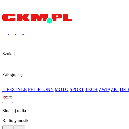
|
Szukaj
Zaloguj się
LIFESTYLE
FELIETONY
MOTO
SPORT
TECH
ZWIĄZKI
DZ
Słuchaj radia
Radio yanosik