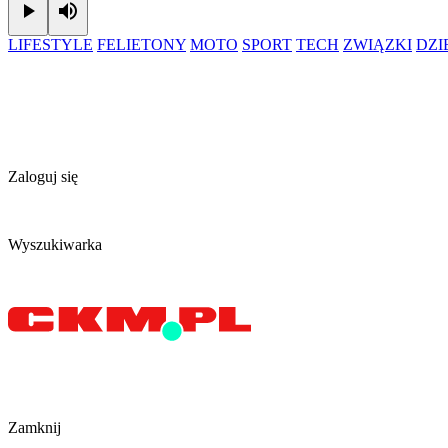
Play
Mute
LIFESTYLE
FELIETONY
MOTO
SPORT
TECH
ZWIĄZKI
DZ
Zaloguj się
Wyszukiwarka
Zamknij