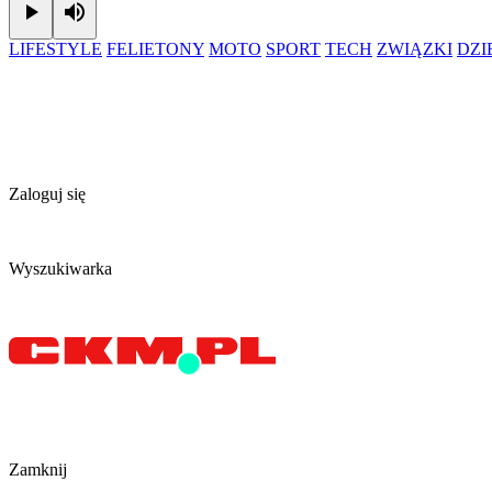
Play
Mute
LIFESTYLE
FELIETONY
MOTO
SPORT
TECH
ZWIĄZKI
DZ
Zaloguj się
Wyszukiwarka
Zamknij