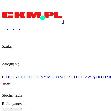
|
Szukaj
Zaloguj się
LIFESTYLE
FELIETONY
MOTO
SPORT
TECH
ZWIĄZKI
DZ
Słuchaj radia
Radio yanosik