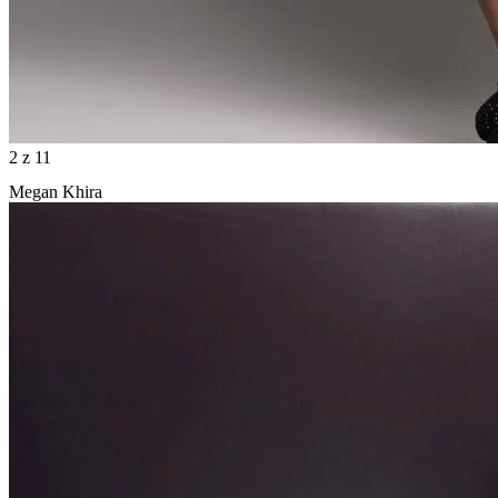
2
z 11
Megan Khira