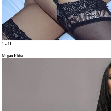
1
z 11
Megan Khira