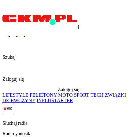
|
Szukaj
Zaloguj się
Zaloguj się
LIFESTYLE
FELIETONY
MOTO
SPORT
TECH
ZWIĄZKI
DZIEWCZYNY
INFLUSTARTER
Słuchaj radia
Radio yanosik