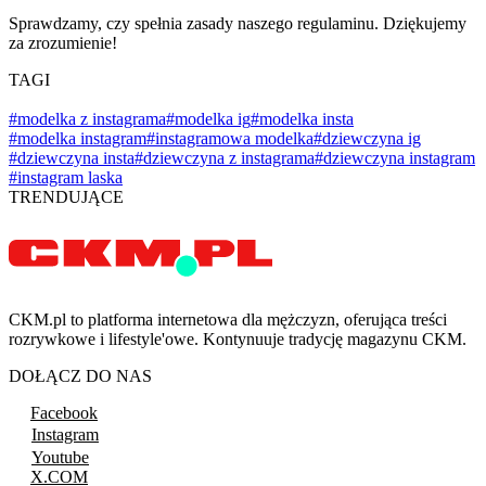
Sprawdzamy, czy spełnia zasady naszego regulaminu. Dziękujemy
za zrozumienie!
TAGI
#modelka z instagrama
#modelka ig
#modelka insta
#modelka instagram
#instagramowa modelka
#dziewczyna ig
#dziewczyna insta
#dziewczyna z instagrama
#dziewczyna instagram
#instagram laska
TRENDUJĄCE
CKM.pl to platforma internetowa dla mężczyzn, oferująca treści
rozrywkowe i lifestyle'owe. Kontynuuje tradycję magazynu CKM.
DOŁĄCZ DO NAS
Facebook
Instagram
Youtube
X.COM