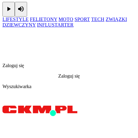
Play
Mute
LIFESTYLE
FELIETONY
MOTO
SPORT
TECH
ZWIĄZKI
DZIEWCZYNY
INFLUSTARTER
Zaloguj się
Zaloguj się
Wyszukiwarka