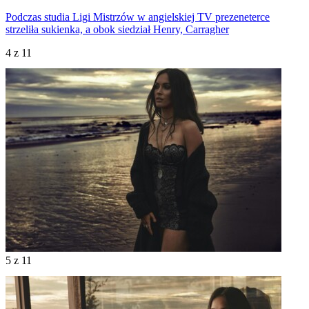
Podczas studia Ligi Mistrzów w angielskiej TV prezeneterce
strzeliła sukienka, a obok siedział Henry, Carragher
4
z 11
5
z 11