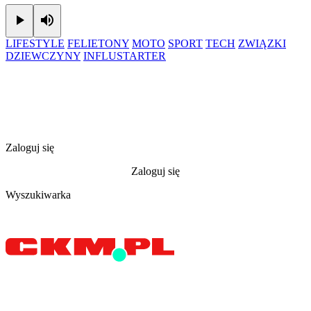
Play
Mute
LIFESTYLE
FELIETONY
MOTO
SPORT
TECH
ZWIĄZKI
DZIEWCZYNY
INFLUSTARTER
Zaloguj się
Zaloguj się
Wyszukiwarka