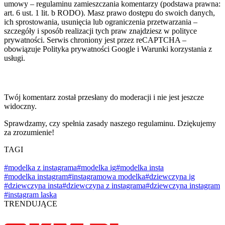
umowy – regulaminu zamieszczania komentarzy (podstawa prawna:
art. 6 ust. 1 lit. b RODO). Masz prawo dostępu do swoich danych,
ich sprostowania, usunięcia lub ograniczenia przetwarzania –
szczegóły i sposób realizacji tych praw znajdziesz w polityce
prywatności. Serwis chroniony jest przez reCAPTCHA –
obowiązuje Polityka prywatności Google i Warunki korzystania z
usługi.
Twój komentarz został przesłany do moderacji i nie jest jeszcze
widoczny.
Sprawdzamy, czy spełnia zasady naszego regulaminu. Dziękujemy
za zrozumienie!
TAGI
#modelka z instagrama
#modelka ig
#modelka insta
#modelka instagram
#instagramowa modelka
#dziewczyna ig
#dziewczyna insta
#dziewczyna z instagrama
#dziewczyna instagram
#instagram laska
TRENDUJĄCE