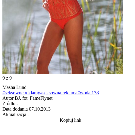
9
z 9
Masha Lund
#seksowne reklamy
#seksowna reklama
#woda 138
Autor
BJ, fot. FameFlynet
Źródło
-
Data dodania
07.10.2013
Aktualizacja
-
Kopiuj link