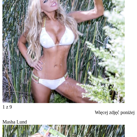
1
z 9
Więcej zdjęć poniżej
Masha Lund