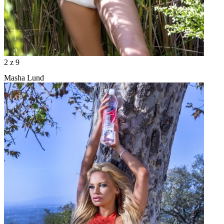
2
z 9
Masha Lund