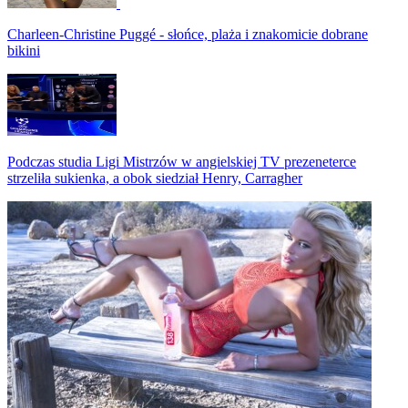
Charleen-Christine Puggé - słońce, plaża i znakomicie dobrane
bikini
Podczas studia Ligi Mistrzów w angielskiej TV prezeneterce
strzeliła sukienka, a obok siedział Henry, Carragher