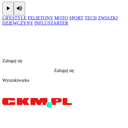
Play
Mute
LIFESTYLE
FELIETONY
MOTO
SPORT
TECH
ZWIĄZKI
DZIEWCZYNY
INFLUSTARTER
Zaloguj się
Zaloguj się
Wyszukiwarka