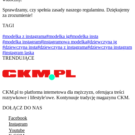
Sprawdzamy, czy spełnia zasady naszego regulaminu. Dziękujemy
za zrozumienie!
TAGI
#modelka z instagrama
#modelka ig
#modelka insta
#modelka instagram
#instagramowa modelka
#dziewczyna ig
#dziewczyna insta
#dziewczyna z instagrama
#dziewczyna instagram
#instagram laska
TRENDUJĄCE
CKM.pl to platforma internetowa dla mężczyzn, oferująca treści
rozrywkowe i lifestyle'owe. Kontynuuje tradycję magazynu CKM.
DOŁĄCZ DO NAS
Facebook
Instagram
Youtube