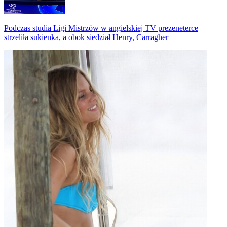
Podczas studia Ligi Mistrzów w angielskiej TV prezeneterce
strzeliła sukienka, a obok siedział Henry, Carragher