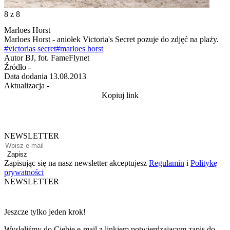
8
z 8
Marloes Horst
Marloes Horst - aniołek Victoria's Secret pozuje do zdjęć na plaży.
#victorias secret
#marloes horst
Autor
BJ, fot. FameFlynet
Źródło
-
Data dodania
13.08.2013
Aktualizacja
-
Kopiuj link
NEWSLETTER
Zapisz
Zapisując się na nasz newsletter akceptujesz
Regulamin
i
Politykę
prywatności
NEWSLETTER
Jeszcze tylko jeden krok!
Wysłaliśmy do Ciebie e-mail z linkiem potwierdzającym zapis do