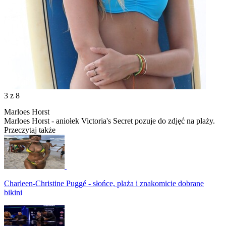
3
z 8
Marloes Horst
Marloes Horst - aniołek Victoria's Secret pozuje do zdjęć na plaży.
Przeczytaj także
Charleen-Christine Puggé - słońce, plaża i znakomicie dobrane
bikini