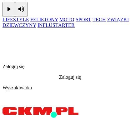
Play
Mute
LIFESTYLE
FELIETONY
MOTO
SPORT
TECH
ZWIĄZKI
DZIEWCZYNY
INFLUSTARTER
Zaloguj się
Zaloguj się
Wyszukiwarka