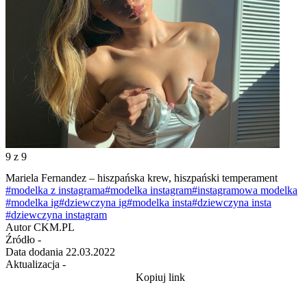
9
z 9
Mariela Fernandez – hiszpańska krew, hiszpański temperament
#modelka z instagrama
#modelka instagram
#instagramowa modelka
#modelka ig
#dziewczyna ig
#modelka insta
#dziewczyna insta
#dziewczyna instagram
Autor
CKM.PL
Źródło
-
Data dodania
22.03.2022
Aktualizacja
-
Kopiuj link