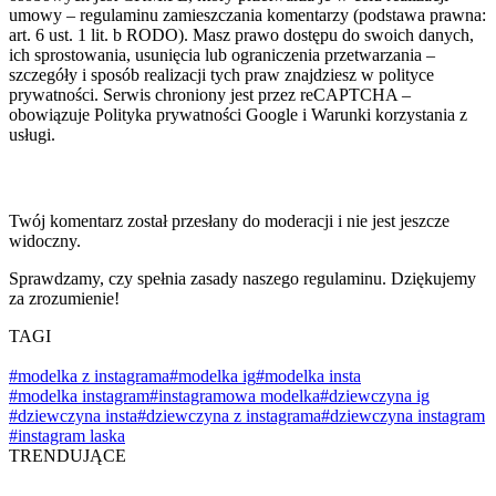
umowy – regulaminu zamieszczania komentarzy (podstawa prawna:
art. 6 ust. 1 lit. b RODO). Masz prawo dostępu do swoich danych,
ich sprostowania, usunięcia lub ograniczenia przetwarzania –
szczegóły i sposób realizacji tych praw znajdziesz w polityce
prywatności. Serwis chroniony jest przez reCAPTCHA –
obowiązuje Polityka prywatności Google i Warunki korzystania z
usługi.
Twój komentarz został przesłany do moderacji i nie jest jeszcze
widoczny.
Sprawdzamy, czy spełnia zasady naszego regulaminu. Dziękujemy
za zrozumienie!
TAGI
#modelka z instagrama
#modelka ig
#modelka insta
#modelka instagram
#instagramowa modelka
#dziewczyna ig
#dziewczyna insta
#dziewczyna z instagrama
#dziewczyna instagram
#instagram laska
TRENDUJĄCE