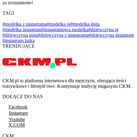
za zrozumienie!
TAGI
#modelka z instagrama
#modelka ig
#modelka insta
#modelka instagram
#instagramowa modelka
#dziewczyna ig
#dziewczyna insta
#dziewczyna z instagrama
#dziewczyna instagram
#instagram laska
TRENDUJĄCE
CKM.pl to platforma internetowa dla mężczyzn, oferująca treści
rozrywkowe i lifestyle'owe. Kontynuuje tradycję magazynu CKM.
DOŁĄCZ DO NAS
Facebook
Instagram
Youtube
X.COM
CKM