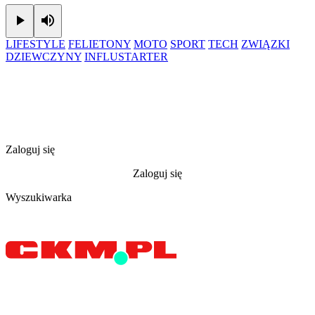
Play
Mute
LIFESTYLE
FELIETONY
MOTO
SPORT
TECH
ZWIĄZKI
DZIEWCZYNY
INFLUSTARTER
Zaloguj się
Zaloguj się
Wyszukiwarka