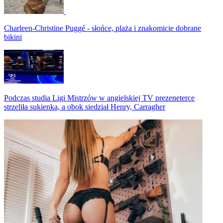
Charleen-Christine Puggé - słońce, plaża i znakomicie dobrane
bikini
Podczas studia Ligi Mistrzów w angielskiej TV prezeneterce
strzeliła sukienka, a obok siedział Henry, Carragher