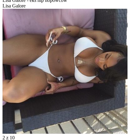
Lisa Galore - eks hip hopowców
Lisa Galore
2
z 10