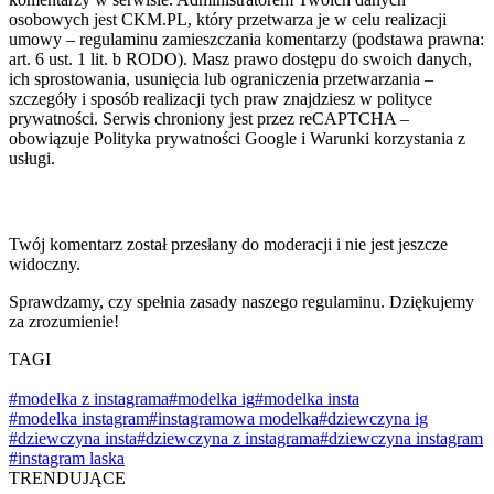
osobowych jest CKM.PL, który przetwarza je w celu realizacji
umowy – regulaminu zamieszczania komentarzy (podstawa prawna:
art. 6 ust. 1 lit. b RODO). Masz prawo dostępu do swoich danych,
ich sprostowania, usunięcia lub ograniczenia przetwarzania –
szczegóły i sposób realizacji tych praw znajdziesz w polityce
prywatności. Serwis chroniony jest przez reCAPTCHA –
obowiązuje Polityka prywatności Google i Warunki korzystania z
usługi.
Twój komentarz został przesłany do moderacji i nie jest jeszcze
widoczny.
Sprawdzamy, czy spełnia zasady naszego regulaminu. Dziękujemy
za zrozumienie!
TAGI
#modelka z instagrama
#modelka ig
#modelka insta
#modelka instagram
#instagramowa modelka
#dziewczyna ig
#dziewczyna insta
#dziewczyna z instagrama
#dziewczyna instagram
#instagram laska
TRENDUJĄCE