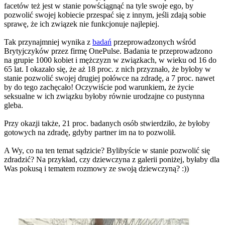
facetów też jest w stanie powściągnąć na tyle swoje ego, by
pozwolić swojej kobiecie przespać się z innym, jeśli zdają sobie
sprawę, że ich związek nie funkcjonuje najlepiej.
Tak przynajmniej wynika z
badań
przeprowadzonych wśród
Brytyjczyków przez firmę OnePulse. Badania te przeprowadzono
na grupie 1000 kobiet i mężczyzn w związkach, w wieku od 16 do
65 lat. I okazało się, że aż 18 proc. z nich przyznało, że byłoby w
stanie pozwolić swojej drugiej połówce na zdradę, a 7 proc. nawet
by do tego zachęcało! Oczywiście pod warunkiem, że życie
seksualne w ich związku byłoby równie urodzajne co pustynna
gleba.
Przy okazji także, 21 proc. badanych osób stwierdziło, że byłoby
gotowych na zdradę, gdyby partner im na to pozwolił.
A Wy, co na ten temat sądzicie? Bylibyście w stanie pozwolić się
zdradzić? Na przykład, czy dziewczyna z galerii poniżej, byłaby dla
Was pokusą i tematem rozmowy ze swoją dziewczyną? :))