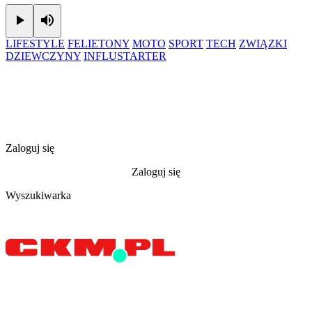
Play
Mute
LIFESTYLE
FELIETONY
MOTO
SPORT
TECH
ZWIĄZKI
DZIEWCZYNY
INFLUSTARTER
Zaloguj się
Zaloguj się
Wyszukiwarka