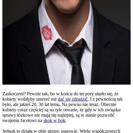
Zaskoczeni? Pewnie tak, bo w końcu do tej pory utarło się, że
kobiety wolałyby umrzeć niż
dać się zdradzić
. I z pewnością tak
było, ale jakieś 20, 30 lat temu. Na pewno nie teraz. Obecnie
kobiety coraz częściej są na tyle otwarte, że gdy w ich związku
sprawy łóżkowe nie mają się najlepiej, są w stanie pozwolić
swojemu facetowi na
skok w bok
.
Jednak to działa w obie strony, panowie. Wielu współczesnych