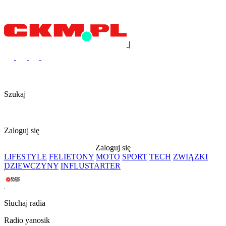
|
Szukaj
Zaloguj się
Zaloguj się
LIFESTYLE
FELIETONY
MOTO
SPORT
TECH
ZWIĄZKI
DZIEWCZYNY
INFLUSTARTER
Słuchaj radia
Radio yanosik