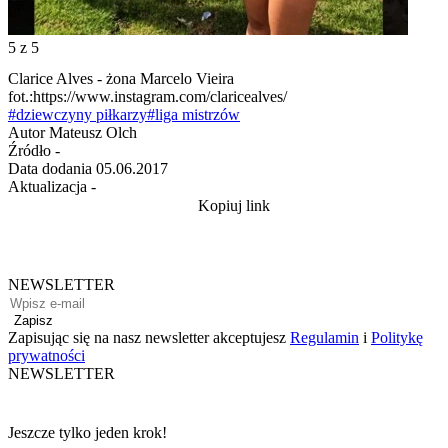
5
z 5
Clarice Alves - żona Marcelo Vieira
fot.:https://www.instagram.com/claricealves/
#dziewczyny piłkarzy
#liga mistrzów
Autor
Mateusz Olch
Źródło
-
Data dodania
05.06.2017
Aktualizacja
-
Kopiuj link
NEWSLETTER
Zapisz
Zapisując się na nasz newsletter akceptujesz
Regulamin
i
Politykę
prywatności
NEWSLETTER
Jeszcze tylko jeden krok!