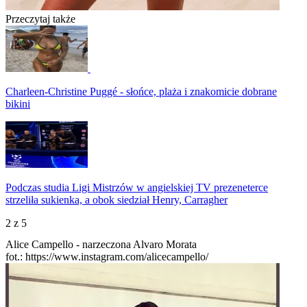
Przeczytaj także
Charleen-Christine Puggé - słońce, plaża i znakomicie dobrane
bikini
Podczas studia Ligi Mistrzów w angielskiej TV prezeneterce
strzeliła sukienka, a obok siedział Henry, Carragher
2
z 5
Alice Campello - narzeczona Alvaro Morata
fot.: https://www.instagram.com/alicecampello/