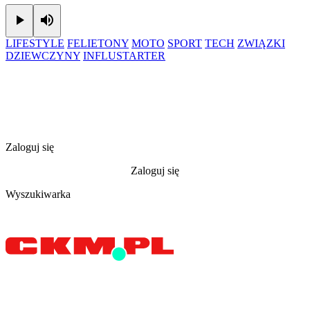
Play
Mute
LIFESTYLE
FELIETONY
MOTO
SPORT
TECH
ZWIĄZKI
DZIEWCZYNY
INFLUSTARTER
Zaloguj się
Zaloguj się
Wyszukiwarka