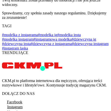
Twój komentarz został przesłany do moderacji i nie jest jeszcze
widoczny.
Sprawdzamy, czy spełnia zasady naszego regulaminu. Dziękujemy
za zrozumienie!
TAGI
#modelka z instagrama
#modelka ig
#modelka insta
#modelka instagram
#instagramowa modelka
#dziewczyna ig
#dziewczyna insta
#dziewczyna z instagrama
#dziewczyna instagram
#instagram laska
TRENDUJĄCE
CKM.pl to platforma internetowa dla mężczyzn, oferująca treści
rozrywkowe i lifestyle'owe. Kontynuuje tradycję magazynu CKM.
DOŁĄCZ DO NAS
Facebook
Instagram