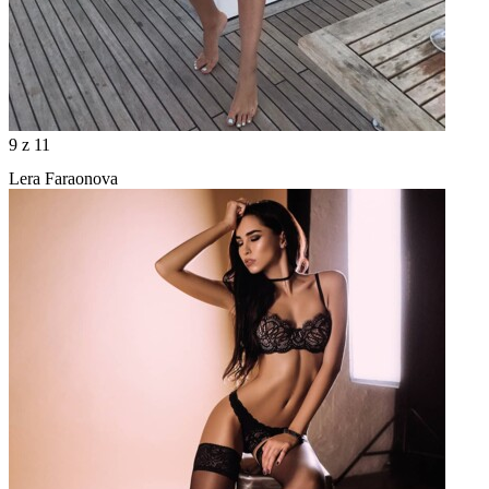
9
z 11
Lera Faraonova