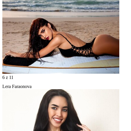
6
z 11
Lera Faraonova