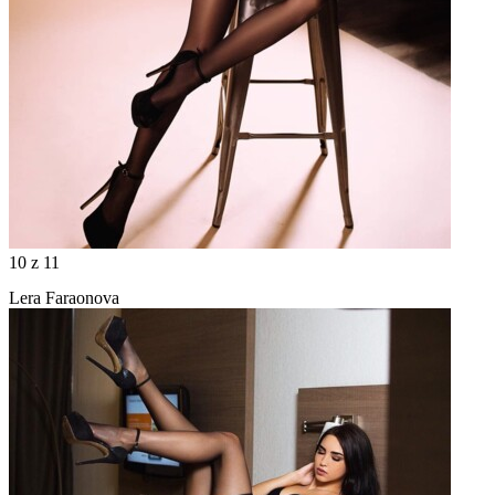
10
z 11
Lera Faraonova