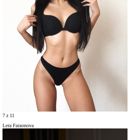
7
z 11
Lera Faraonova