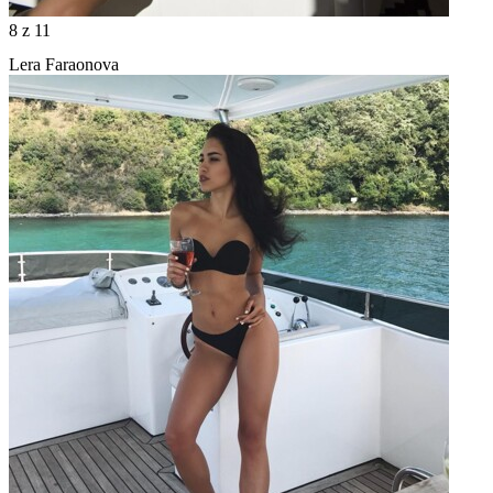
8
z 11
Lera Faraonova