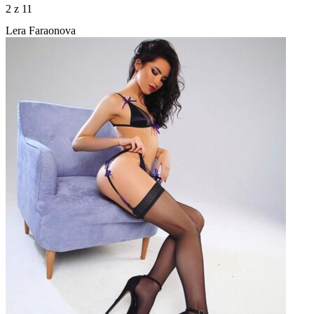
2
z 11
Lera Faraonova