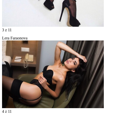
3
z 11
Lera Faraonova
4
z 11