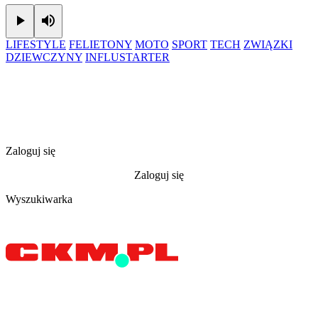
Play
Mute
LIFESTYLE
FELIETONY
MOTO
SPORT
TECH
ZWIĄZKI
DZIEWCZYNY
INFLUSTARTER
Zaloguj się
Zaloguj się
Wyszukiwarka