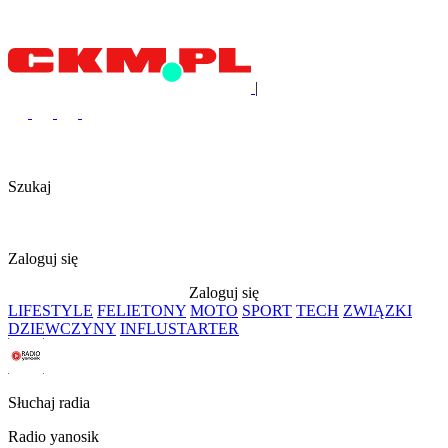
|
Szukaj
Zaloguj się
Zaloguj się
LIFESTYLE
FELIETONY
MOTO
SPORT
TECH
ZWIĄZKI
DZIEWCZYNY
INFLUSTARTER
Słuchaj radia
Radio yanosik