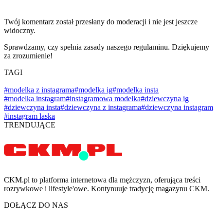
Twój komentarz został przesłany do moderacji i nie jest jeszcze
widoczny.
Sprawdzamy, czy spełnia zasady naszego regulaminu. Dziękujemy
za zrozumienie!
TAGI
#modelka z instagrama
#modelka ig
#modelka insta
#modelka instagram
#instagramowa modelka
#dziewczyna ig
#dziewczyna insta
#dziewczyna z instagrama
#dziewczyna instagram
#instagram laska
TRENDUJĄCE
CKM.pl to platforma internetowa dla mężczyzn, oferująca treści
rozrywkowe i lifestyle'owe. Kontynuuje tradycję magazynu CKM.
DOŁĄCZ DO NAS