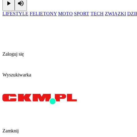
Play
Mute
LIFESTYLE
FELIETONY
MOTO
SPORT
TECH
ZWIĄZKI
DZ
Zaloguj się
Wyszukiwarka
Zamknij