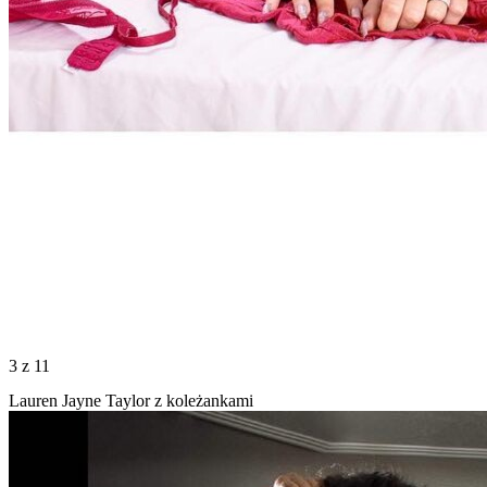
3
z 11
Lauren Jayne Taylor z koleżankami