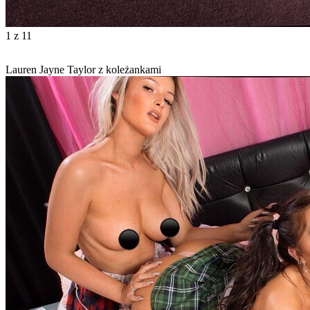
1
z 11
Lauren Jayne Taylor z koleżankami