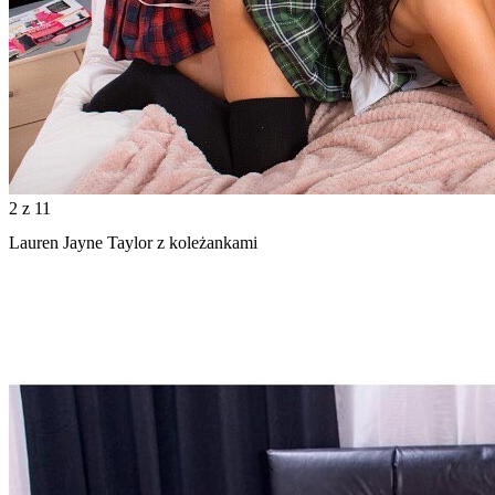
2
z 11
Lauren Jayne Taylor z koleżankami