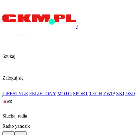
|
Szukaj
Zaloguj się
LIFESTYLE
FELIETONY
MOTO
SPORT
TECH
ZWIĄZKI
DZ
Słuchaj radia
Radio yanosik