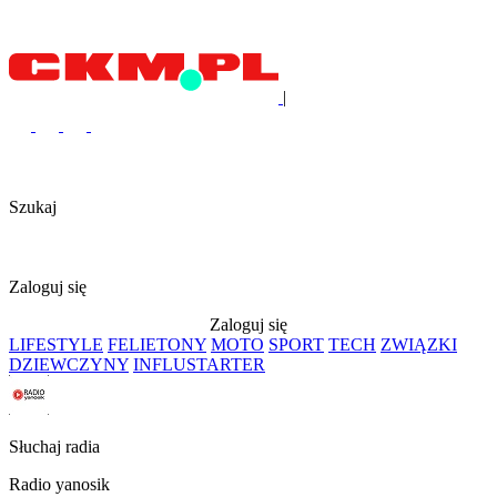
|
Szukaj
Zaloguj się
Zaloguj się
LIFESTYLE
FELIETONY
MOTO
SPORT
TECH
ZWIĄZKI
DZIEWCZYNY
INFLUSTARTER
Słuchaj radia
Radio yanosik