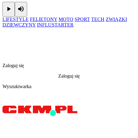
Play
Mute
LIFESTYLE
FELIETONY
MOTO
SPORT
TECH
ZWIĄZKI
DZIEWCZYNY
INFLUSTARTER
Zaloguj się
Zaloguj się
Wyszukiwarka