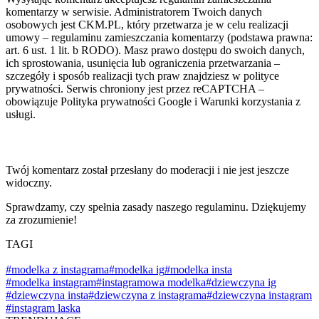
komentarzy w serwisie. Administratorem Twoich danych
osobowych jest CKM.PL, który przetwarza je w celu realizacji
umowy – regulaminu zamieszczania komentarzy (podstawa prawna:
art. 6 ust. 1 lit. b RODO). Masz prawo dostępu do swoich danych,
ich sprostowania, usunięcia lub ograniczenia przetwarzania –
szczegóły i sposób realizacji tych praw znajdziesz w polityce
prywatności. Serwis chroniony jest przez reCAPTCHA –
obowiązuje Polityka prywatności Google i Warunki korzystania z
usługi.
Twój komentarz został przesłany do moderacji i nie jest jeszcze
widoczny.
Sprawdzamy, czy spełnia zasady naszego regulaminu. Dziękujemy
za zrozumienie!
TAGI
#modelka z instagrama
#modelka ig
#modelka insta
#modelka instagram
#instagramowa modelka
#dziewczyna ig
#dziewczyna insta
#dziewczyna z instagrama
#dziewczyna instagram
#instagram laska