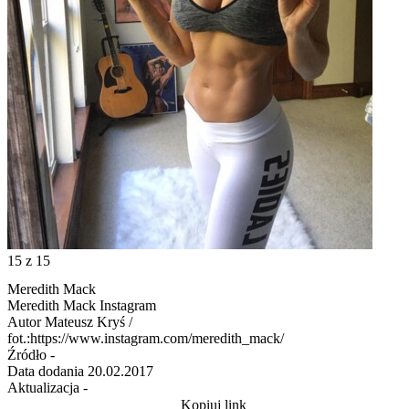
15
z 15
Meredith Mack
Meredith Mack Instagram
Autor
Mateusz Kryś /
fot.:https://www.instagram.com/meredith_mack/
Źródło
-
Data dodania
20.02.2017
Aktualizacja
-
Kopiuj link