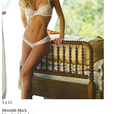
5
z 15
Meredith Mack