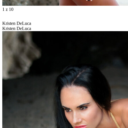
1
z 10
Kristen DeLuca
Kristen DeLuca