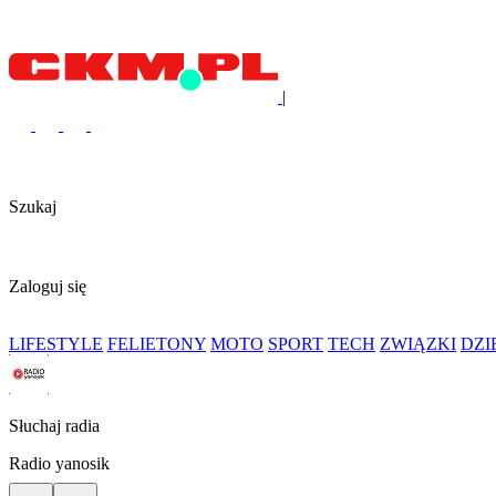
|
Szukaj
Zaloguj się
LIFESTYLE
FELIETONY
MOTO
SPORT
TECH
ZWIĄZKI
DZ
Słuchaj radia
Radio yanosik