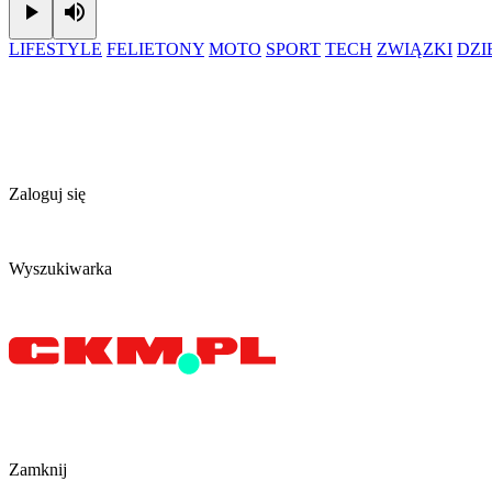
Play
Mute
LIFESTYLE
FELIETONY
MOTO
SPORT
TECH
ZWIĄZKI
DZ
Zaloguj się
Wyszukiwarka
Zamknij