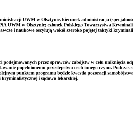
nistracji UWM w Olsztynie, kierunek administracja (specjalnoś
A UWM w Olsztynie; członek Polskiego Towarzystwa Kryminalisty
wcze i naukowe oscylują wokół szeroko pojętej taktyki kryminali
ości podejmowanych przez sprawców zabójstw w celu uniknięcia o
adawanie popełnionemu przestępstwu cech innego czynu. Podczas 
Kolejnym punktem programu będzie kwestia pozoracji samobójstwa
 kryminalistycznej i sądowo-lekarskiej.