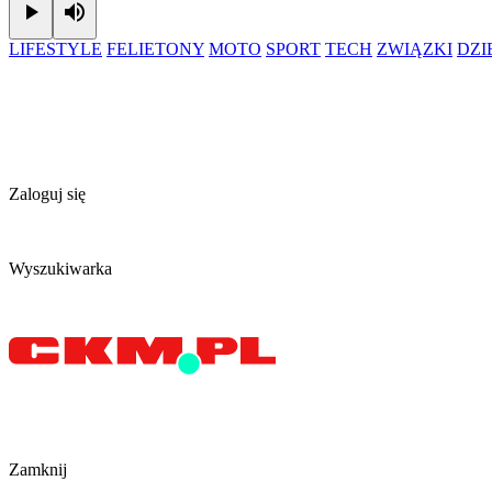
Play
Mute
LIFESTYLE
FELIETONY
MOTO
SPORT
TECH
ZWIĄZKI
DZ
Zaloguj się
Wyszukiwarka
Zamknij