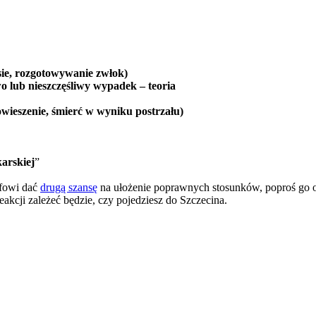
sie, rozgotowywanie zwłok)
 lub nieszczęśliwy wypadek – teoria
wieszenie, śmierć w wyniku postrzału)
karskiej
”
efowi dać
drugą szansę
na ułożenie poprawnych stosunków, poproś go o u
kcji zależeć będzie, czy pojedziesz do Szczecina.