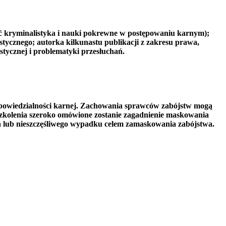
ć kryminalistyka i nauki pokrewne w postępowaniu karnym);
cznego; autorka kilkunastu publikacji z zakresu prawa,
stycznej i problematyki przesłuchań.
dpowiedzialności karnej. Zachowania sprawców zabójstw mogą
szkolenia szeroko omówione zostanie zagadnienie maskowania
 lub nieszczęśliwego wypadku celem zamaskowania zabójstwa.