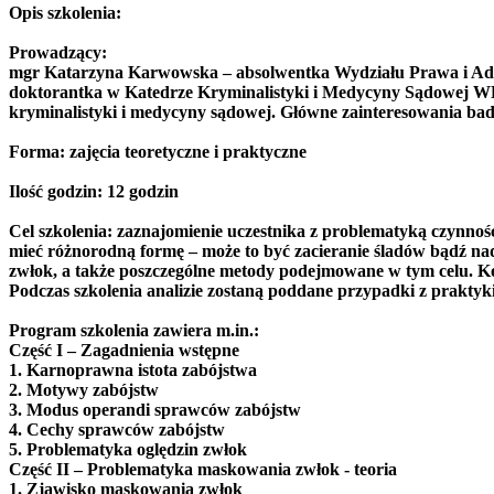
Opis szkolenia:
Prowadzący:
mgr Katarzyna Karwowska – absolwentka Wydziału Prawa i Admi
doktorantka w Katedrze Kryminalistyki i Medycyny Sądowej WPi
kryminalistyki i medycyny sądowej. Główne zainteresowania bada
Forma: zajęcia teoretyczne i praktyczne
Ilość godzin: 12 godzin
Cel szkolenia: zaznajomienie uczestnika z problematyką czynn
mieć różnorodną formę – może to być zacieranie śladów bądź n
zwłok, a także poszczególne metody podejmowane w tym celu. 
Podczas szkolenia analizie zostaną poddane przypadki z praktyki
Program szkolenia zawiera m.in.:
Część I – Zagadnienia wstępne
1. Karnoprawna istota zabójstwa
2. Motywy zabójstw
3. Modus operandi sprawców zabójstw
4. Cechy sprawców zabójstw
5. Problematyka oględzin zwłok
Część II – Problematyka maskowania zwłok - teoria
1. Zjawisko maskowania zwłok