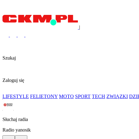
|
Szukaj
Zaloguj się
LIFESTYLE
FELIETONY
MOTO
SPORT
TECH
ZWIĄZKI
DZ
Słuchaj radia
Radio yanosik