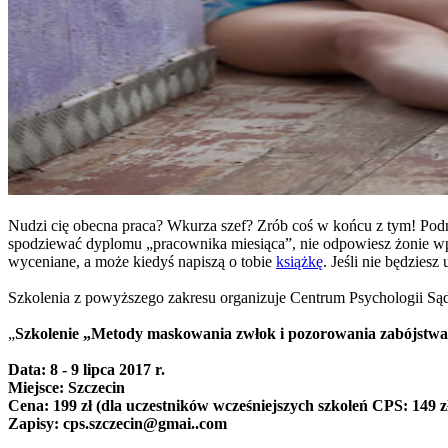
Nudzi cię obecna praca? Wkurza szef? Zrób coś w końcu z tym! Podnie
spodziewać dyplomu „pracownika miesiąca”, nie odpowiesz żonie wpro
wyceniane, a może kiedyś napiszą o tobie
książkę
. Jeśli nie będzies
Szkolenia z powyższego zakresu organizuje Centrum Psychologii Sądo
„
Szkolenie „Metody maskowania zwłok i pozorowania zabójstwa
Data: 8 - 9 lipca 2017 r.
Miejsce: Szczecin
Cena: 199 zł (dla uczestników wcześniejszych szkoleń CPS: 149 z
Zapisy:
cps.szczecin@gmai..com