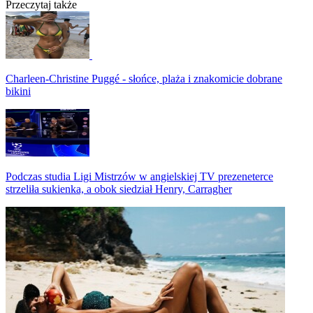
Przeczytaj także
Charleen-Christine Puggé - słońce, plaża i znakomicie dobrane
bikini
Podczas studia Ligi Mistrzów w angielskiej TV prezeneterce
strzeliła sukienka, a obok siedział Henry, Carragher