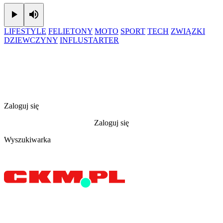
Play
Mute
LIFESTYLE
FELIETONY
MOTO
SPORT
TECH
ZWIĄZKI
DZIEWCZYNY
INFLUSTARTER
Zaloguj się
Zaloguj się
Wyszukiwarka