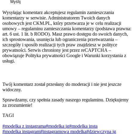
Wyślij
Wysyłając komentarz akceptujesz regulamin zamieszczania
komentarzy w serwisie. Administratorem Twoich danych
osobowych jest CKM.PL, który przetwarza je w celu realizacji
umowy – regulaminu zamieszczania komentarzy (podstawa prawna:
art. 6 ust. 1 lit. b RODO). Masz prawo dostępu do swoich danych,
ich sprostowania, usunięcia lub ograniczenia przetwarzania –
szczegóły i sposób realizacji tych praw znajdziesz w polityce
prywatności. Serwis chroniony jest przez reCAPTCHA –
obowiązuje Polityka prywatności Google i Warunki korzystania z
usługi.
Twój komentarz został przesłany do moderacji i nie jest jeszcze
widoczny.
Sprawdzamy, czy spełnia zasady naszego regulaminu. Dziękujemy
za zrozumienie!
TAGI
#modelka z instagrama
#modelka ig
#modelka insta
#modelka instagram
#instagramowa modelka
#dziewczyna ig