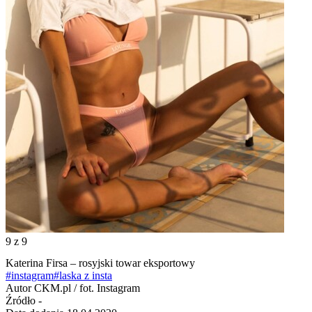
9
z 9
Katerina Firsa – rosyjski towar eksportowy
#instagram
#laska z insta
Autor
CKM.pl / fot. Instagram
Źródło
-