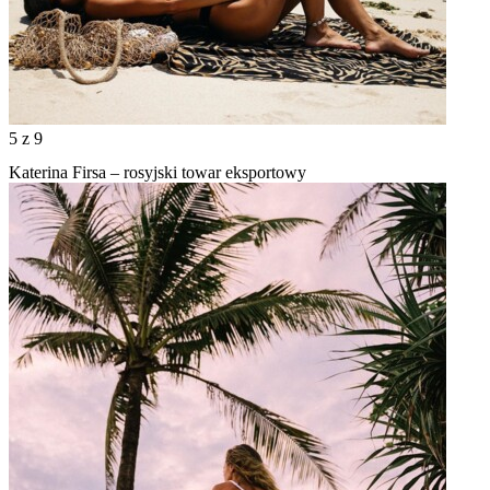
5
z 9
Katerina Firsa – rosyjski towar eksportowy