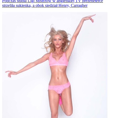
Podczas studia Ligi Mistrzów w angielskiej TV prezeneterce
strzeliła sukienka, a obok siedział Henry, Carragher