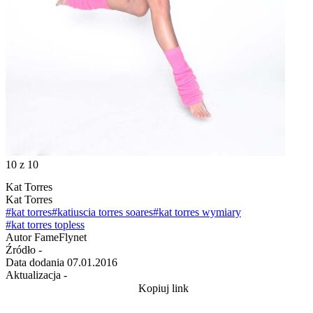
10
z 10
Kat Torres
Kat Torres
#kat torres
#katiuscia torres soares
#kat torres wymiary
#kat torres topless
Autor
FameFlynet
Źródło
-
Data dodania
07.01.2016
Aktualizacja
-
Kopiuj link