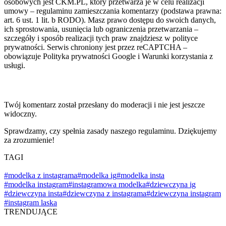
osobowych jest CKM.PL, który przetwarza je w celu realizacji
umowy – regulaminu zamieszczania komentarzy (podstawa prawna:
art. 6 ust. 1 lit. b RODO). Masz prawo dostępu do swoich danych,
ich sprostowania, usunięcia lub ograniczenia przetwarzania –
szczegóły i sposób realizacji tych praw znajdziesz w polityce
prywatności. Serwis chroniony jest przez reCAPTCHA –
obowiązuje Polityka prywatności Google i Warunki korzystania z
usługi.
Twój komentarz został przesłany do moderacji i nie jest jeszcze
widoczny.
Sprawdzamy, czy spełnia zasady naszego regulaminu. Dziękujemy
za zrozumienie!
TAGI
#modelka z instagrama
#modelka ig
#modelka insta
#modelka instagram
#instagramowa modelka
#dziewczyna ig
#dziewczyna insta
#dziewczyna z instagrama
#dziewczyna instagram
#instagram laska
TRENDUJĄCE