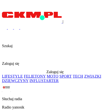
|
Szukaj
Zaloguj się
Zaloguj się
LIFESTYLE
FELIETONY
MOTO
SPORT
TECH
ZWIĄZKI
DZIEWCZYNY
INFLUSTARTER
Słuchaj radia
Radio yanosik