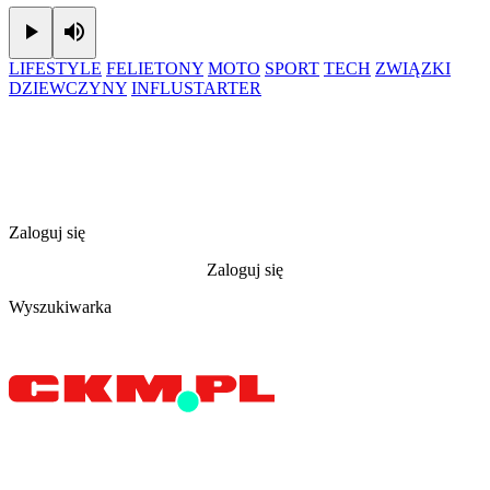
Play
Mute
LIFESTYLE
FELIETONY
MOTO
SPORT
TECH
ZWIĄZKI
DZIEWCZYNY
INFLUSTARTER
Zaloguj się
Zaloguj się
Wyszukiwarka