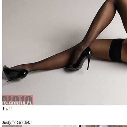
1
z 11
Justyna Gradek