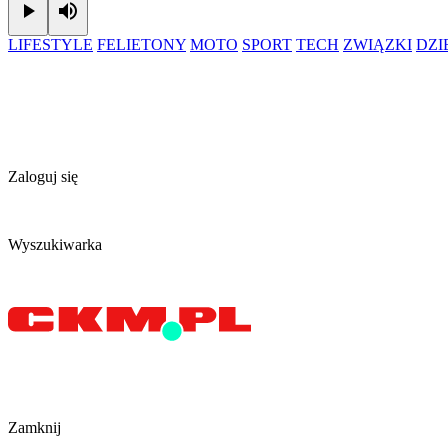
Play
Mute
LIFESTYLE
FELIETONY
MOTO
SPORT
TECH
ZWIĄZKI
DZ
Zaloguj się
Wyszukiwarka
Zamknij