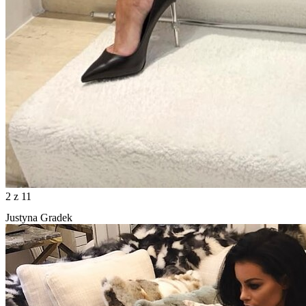
2
z 11
Justyna Gradek