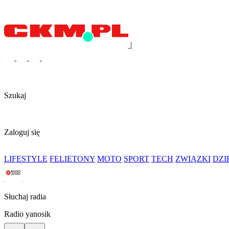
|
Szukaj
Zaloguj się
LIFESTYLE
FELIETONY
MOTO
SPORT
TECH
ZWIĄZKI
DZ
Słuchaj radia
Radio yanosik