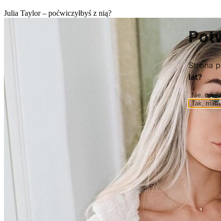
Julia Taylor – poćwiczyłbyś z nią?
Pot
Strona p
lat?
Nie, opus
Tak, mam 