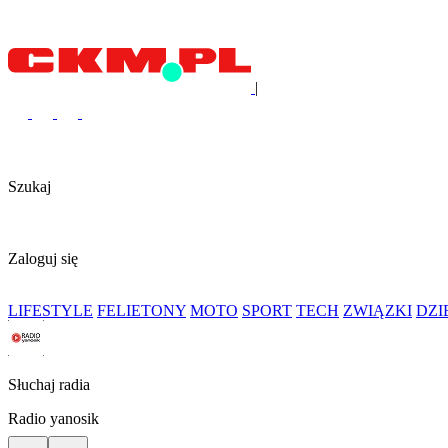
|
Szukaj
Zaloguj się
LIFESTYLE
FELIETONY
MOTO
SPORT
TECH
ZWIĄZKI
DZ
Słuchaj radia
Radio yanosik