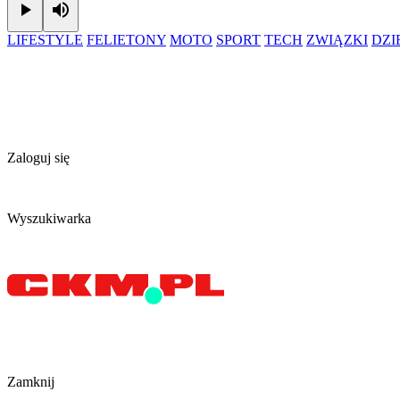
Play
Mute
LIFESTYLE
FELIETONY
MOTO
SPORT
TECH
ZWIĄZKI
DZ
Zaloguj się
Wyszukiwarka
Zamknij