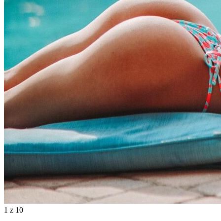
1
z 10