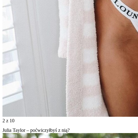
2
z 10
Julia Taylor – poćwiczyłbyś z nią?