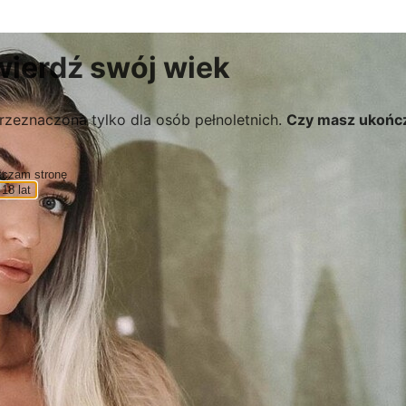
wierdź swój wiek
rzeznaczona tylko dla osób pełnoletnich.
Czy masz ukońc
zczam stronę
18 lat