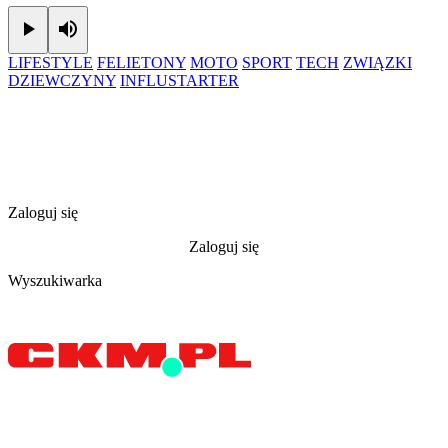
Play
Mute
LIFESTYLE
FELIETONY
MOTO
SPORT
TECH
ZWIĄZKI
DZIEWCZYNY
INFLUSTARTER
Zaloguj się
Zaloguj się
Wyszukiwarka