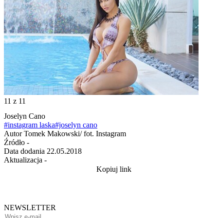
11
z 11
Joselyn Cano
#instagram laska
#joselyn cano
Autor
Tomek Makowski/ fot. Instagram
Źródło
-
Data dodania
22.05.2018
Aktualizacja
-
Kopiuj link
NEWSLETTER