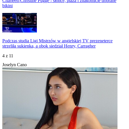
Charleen-Christine Puggé - słońce, plaża i znakomicie dobrane
bikini
Podczas studia Ligi Mistrzów w angielskiej TV prezeneterce
strzeliła sukienka, a obok siedział Henry, Carragher
4
z 11
Joselyn Cano