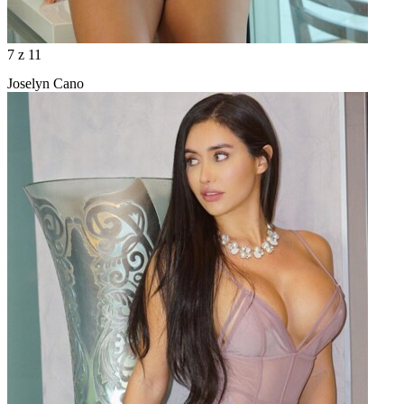
7
z 11
Joselyn Cano