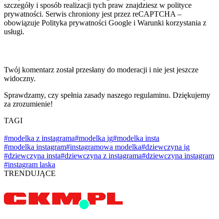
szczegóły i sposób realizacji tych praw znajdziesz w polityce
prywatności. Serwis chroniony jest przez reCAPTCHA –
obowiązuje Polityka prywatności Google i Warunki korzystania z
usługi.
Twój komentarz został przesłany do moderacji i nie jest jeszcze
widoczny.
Sprawdzamy, czy spełnia zasady naszego regulaminu. Dziękujemy
za zrozumienie!
TAGI
#modelka z instagrama
#modelka ig
#modelka insta
#modelka instagram
#instagramowa modelka
#dziewczyna ig
#dziewczyna insta
#dziewczyna z instagrama
#dziewczyna instagram
#instagram laska
TRENDUJĄCE