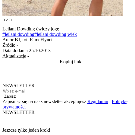
5
z 5
Leilani Dowding ćwiczy jogę
#leilani dowding
#leilani dowding wiek
Autor
BJ, fot. FameFlynet
Źródło
-
Data dodania
25.10.2013
Aktualizacja
-
Kopiuj link
NEWSLETTER
Zapisz
Zapisując się na nasz newsletter akceptujesz
Regulamin
i
Politykę
prywatności
NEWSLETTER
Jeszcze tylko jeden krok!