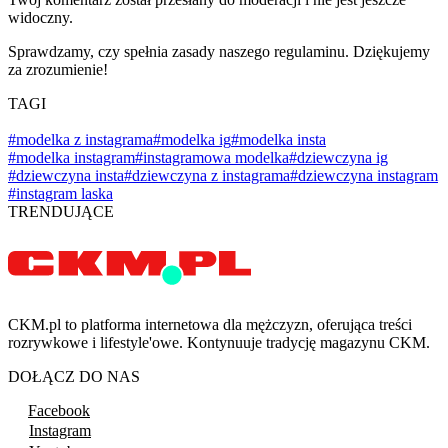
widoczny.
Sprawdzamy, czy spełnia zasady naszego regulaminu. Dziękujemy
za zrozumienie!
TAGI
#modelka z instagrama
#modelka ig
#modelka insta
#modelka instagram
#instagramowa modelka
#dziewczyna ig
#dziewczyna insta
#dziewczyna z instagrama
#dziewczyna instagram
#instagram laska
TRENDUJĄCE
CKM.pl to platforma internetowa dla mężczyzn, oferująca treści
rozrywkowe i lifestyle'owe. Kontynuuje tradycję magazynu CKM.
DOŁĄCZ DO NAS
Facebook
Instagram