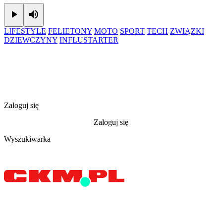
Play
Mute
LIFESTYLE
FELIETONY
MOTO
SPORT
TECH
ZWIĄZKI
DZIEWCZYNY
INFLUSTARTER
Zaloguj się
Zaloguj się
Wyszukiwarka