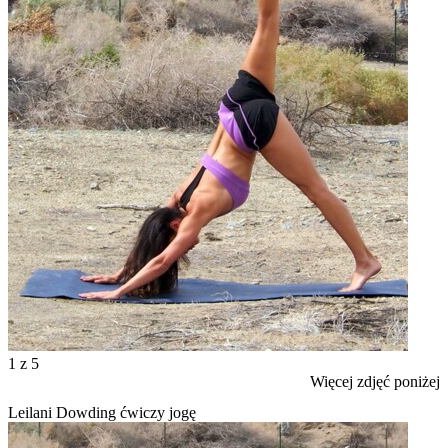
1
z 5
Więcej zdjęć poniżej
Leilani Dowding ćwiczy jogę