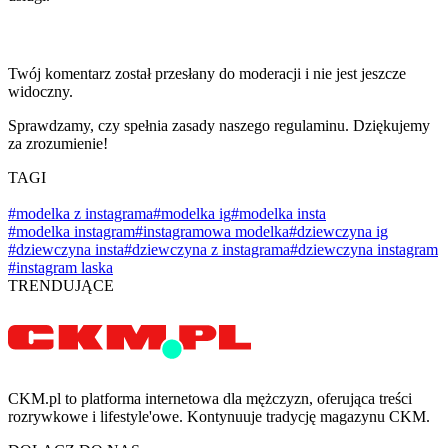
Twój komentarz został przesłany do moderacji i nie jest jeszcze
widoczny.
Sprawdzamy, czy spełnia zasady naszego regulaminu. Dziękujemy
za zrozumienie!
TAGI
#modelka z instagrama
#modelka ig
#modelka insta
#modelka instagram
#instagramowa modelka
#dziewczyna ig
#dziewczyna insta
#dziewczyna z instagrama
#dziewczyna instagram
#instagram laska
TRENDUJĄCE
CKM.pl to platforma internetowa dla mężczyzn, oferująca treści
rozrywkowe i lifestyle'owe. Kontynuuje tradycję magazynu CKM.