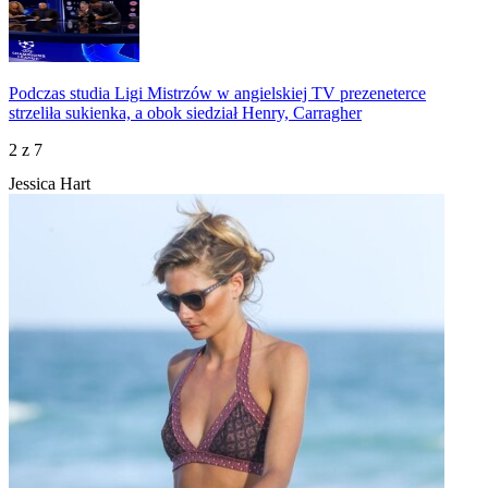
Podczas studia Ligi Mistrzów w angielskiej TV prezeneterce
strzeliła sukienka, a obok siedział Henry, Carragher
2
z 7
Jessica Hart