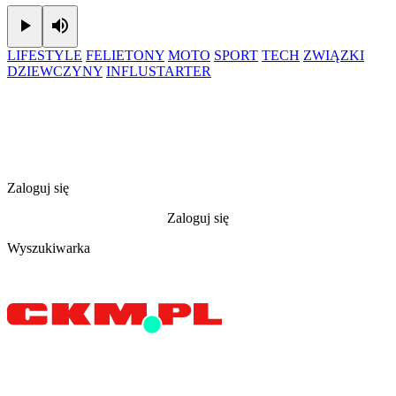
Play
Mute
LIFESTYLE
FELIETONY
MOTO
SPORT
TECH
ZWIĄZKI
DZIEWCZYNY
INFLUSTARTER
Zaloguj się
Zaloguj się
Wyszukiwarka