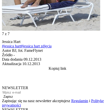
7
z 7
Jessica Hart
#jessica hart
#jessica hart zdjęcia
Autor
BJ, fot. FameFlynet
Źródło
-
Data dodania
09.12.2013
Aktualizacja
10.12.2013
Kopiuj link
NEWSLETTER
Zapisz
Zapisując się na nasz newsletter akceptujesz
Regulamin
i
Politykę
prywatności
NEWSLETTER