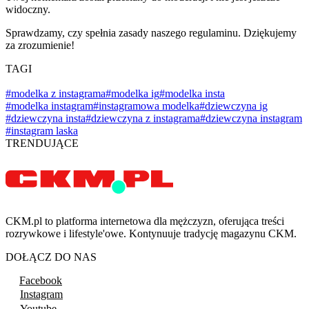
widoczny.
Sprawdzamy, czy spełnia zasady naszego regulaminu. Dziękujemy
za zrozumienie!
TAGI
#modelka z instagrama
#modelka ig
#modelka insta
#modelka instagram
#instagramowa modelka
#dziewczyna ig
#dziewczyna insta
#dziewczyna z instagrama
#dziewczyna instagram
#instagram laska
TRENDUJĄCE
CKM.pl to platforma internetowa dla mężczyzn, oferująca treści
rozrywkowe i lifestyle'owe. Kontynuuje tradycję magazynu CKM.
DOŁĄCZ DO NAS
Facebook
Instagram
Youtube