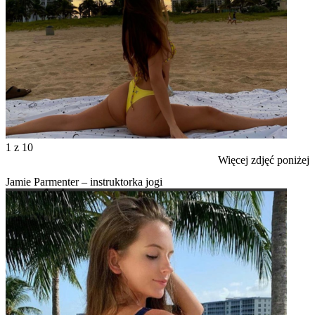
1
z 10
Więcej zdjęć poniżej
Jamie Parmenter – instruktorka jogi