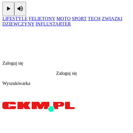
Play
Mute
LIFESTYLE
FELIETONY
MOTO
SPORT
TECH
ZWIĄZKI
DZIEWCZYNY
INFLUSTARTER
Zaloguj się
Zaloguj się
Wyszukiwarka