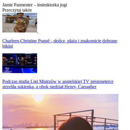
Jamie Parmenter – instruktorka jogi
Przeczytaj także
Charleen-Christine Puggé - słońce, plaża i znakomicie dobrane
bikini
Podczas studia Ligi Mistrzów w angielskiej TV prezeneterce
strzeliła sukienka, a obok siedział Henry, Carragher