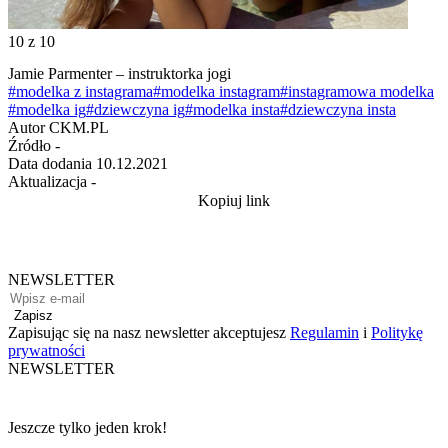
10
z 10
Jamie Parmenter – instruktorka jogi
#modelka z instagrama
#modelka instagram
#instagramowa modelka
#modelka ig
#dziewczyna ig
#modelka insta
#dziewczyna insta
Autor
CKM.PL
Źródło
-
Data dodania
10.12.2021
Aktualizacja
-
Kopiuj link
NEWSLETTER
Zapisz
Zapisując się na nasz newsletter akceptujesz
Regulamin
i
Politykę
prywatności
NEWSLETTER
Jeszcze tylko jeden krok!