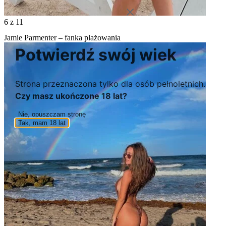
6
z 11
Jamie Parmenter – fanka plażowania
Potwierdź swój wiek
Strona przeznaczona tylko dla osób pełnoletnich.
Czy masz ukończone 18 lat?
Nie, opuszczam stronę
Tak, mam 18 lat