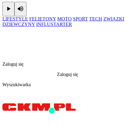
Play
Mute
LIFESTYLE
FELIETONY
MOTO
SPORT
TECH
ZWIĄZKI
DZIEWCZYNY
INFLUSTARTER
Zaloguj się
Zaloguj się
Wyszukiwarka