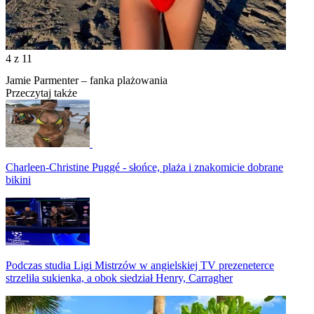
4
z 11
Jamie Parmenter – fanka plażowania
Przeczytaj także
Charleen-Christine Puggé - słońce, plaża i znakomicie dobrane
bikini
Podczas studia Ligi Mistrzów w angielskiej TV prezeneterce
strzeliła sukienka, a obok siedział Henry, Carragher