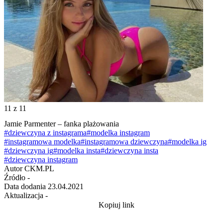
11
z 11
Jamie Parmenter – fanka plażowania
#dziewczyna z instagrama
#modelka instagram
#instagramowa modelka
#instagramowa dziewczyna
#modelka ig
#dziewczyna ig
#modelka insta
#dziewczyna insta
#dziewczyna instagram
Autor
CKM.PL
Źródło
-
Data dodania
23.04.2021
Aktualizacja
-
Kopiuj link