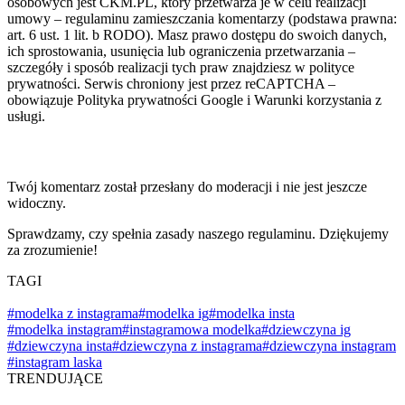
osobowych jest CKM.PL, który przetwarza je w celu realizacji
umowy – regulaminu zamieszczania komentarzy (podstawa prawna:
art. 6 ust. 1 lit. b RODO). Masz prawo dostępu do swoich danych,
ich sprostowania, usunięcia lub ograniczenia przetwarzania –
szczegóły i sposób realizacji tych praw znajdziesz w polityce
prywatności. Serwis chroniony jest przez reCAPTCHA –
obowiązuje Polityka prywatności Google i Warunki korzystania z
usługi.
Twój komentarz został przesłany do moderacji i nie jest jeszcze
widoczny.
Sprawdzamy, czy spełnia zasady naszego regulaminu. Dziękujemy
za zrozumienie!
TAGI
#modelka z instagrama
#modelka ig
#modelka insta
#modelka instagram
#instagramowa modelka
#dziewczyna ig
#dziewczyna insta
#dziewczyna z instagrama
#dziewczyna instagram
#instagram laska
TRENDUJĄCE