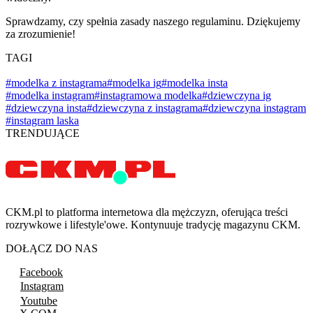
Sprawdzamy, czy spełnia zasady naszego regulaminu. Dziękujemy
za zrozumienie!
TAGI
#modelka z instagrama
#modelka ig
#modelka insta
#modelka instagram
#instagramowa modelka
#dziewczyna ig
#dziewczyna insta
#dziewczyna z instagrama
#dziewczyna instagram
#instagram laska
TRENDUJĄCE
CKM.pl to platforma internetowa dla mężczyzn, oferująca treści
rozrywkowe i lifestyle'owe. Kontynuuje tradycję magazynu CKM.
DOŁĄCZ DO NAS
Facebook
Instagram
Youtube