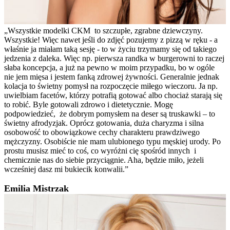
„Wszystkie modelki CKM to szczupłe, zgrabne dziewczyny.
Wszystkie! Więc nawet jeśli do zdjęć pozujemy z pizzą w ręku - a
właśnie ja miałam taką sesję - to w życiu trzymamy się od takiego
jedzenia z daleka. Więc np. pierwsza randka w burgerowni to raczej
słaba koncepcja, a już na pewno w moim przypadku, bo w ogóle
nie jem mięsa i jestem fanką zdrowej żywności. Generalnie jednak
kolacja to świetny pomysł na rozpoczęcie miłego wieczoru. Ja np.
uwielbiam facetów, którzy potrafią gotować albo chociaż starają się
to robić. Byle gotowali zdrowo i dietetycznie. Mogę
podpowiedzieć, że dobrym pomysłem na deser są truskawki – to
świetny afrodyzjak. Oprócz gotowania, duża charyzma i silna
osobowość to obowiązkowe cechy charakteru prawdziwego
mężczyzny. Osobiście nie mam ulubionego typu męskiej urody. Po
prostu musisz mieć to coś, co wyróżni cię spośród innych i
chemicznie nas do siebie przyciągnie. Aha, będzie miło, jeżeli
wcześniej dasz mi bukiecik konwalii.”
Emilia Mistrzak