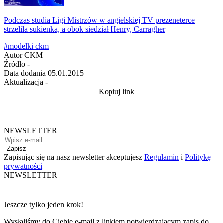
Podczas studia Ligi Mistrzów w angielskiej TV prezeneterce
strzeliła sukienka, a obok siedział Henry, Carragher
#modelki ckm
Autor
CKM
Źródło
-
Data dodania
05.01.2015
Aktualizacja
-
Kopiuj link
NEWSLETTER
Zapisz
Zapisując się na nasz newsletter akceptujesz
Regulamin
i
Politykę
prywatności
NEWSLETTER
Jeszcze tylko jeden krok!
Wysłaliśmy do Ciebie e-mail z linkiem potwierdzającym zapis do