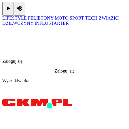
Play
Mute
LIFESTYLE
FELIETONY
MOTO
SPORT
TECH
ZWIĄZKI
DZIEWCZYNY
INFLUSTARTER
Zaloguj się
Zaloguj się
Wyszukiwarka