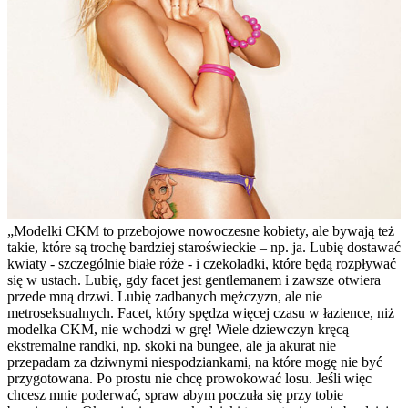
„Modelki CKM to przebojowe nowoczesne kobiety, ale bywają też
takie, które są trochę bardziej staroświeckie – np. ja. Lubię dostawać
kwiaty - szczególnie białe róże - i czekoladki, które będą rozpływać
się w ustach. Lubię, gdy facet jest gentlemanem i zawsze otwiera
przede mną drzwi. Lubię zadbanych mężczyzn, ale nie
metroseksualnych. Facet, który spędza więcej czasu w łazience, niż
modelka CKM, nie wchodzi w grę! Wiele dziewczyn kręcą
ekstremalne randki, np. skoki na bungee, ale ja akurat nie
przepadam za dziwnymi niespodziankami, na które mogę nie być
przygotowana. Po prostu nie chcę prowokować losu. Jeśli więc
chcesz mnie poderwać, spraw abym poczuła się przy tobie