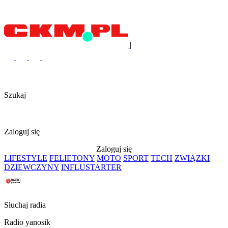
|
Szukaj
Zaloguj się
Zaloguj się
LIFESTYLE
FELIETONY
MOTO
SPORT
TECH
ZWIĄZKI
DZIEWCZYNY
INFLUSTARTER
Słuchaj radia
Radio yanosik