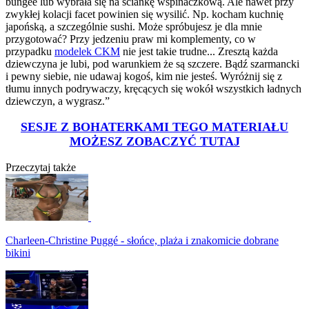
bungee lub wybrała się na ściankę wspinaczkową. Ale nawet przy
zwykłej kolacji facet powinien się wysilić. Np. kocham kuchnię
japońską, a szczególnie sushi. Może spróbujesz je dla mnie
przygotować? Przy jedzeniu praw mi komplementy, co w
przypadku
modelek CKM
nie jest takie trudne... Zresztą każda
dziewczyna je lubi, pod warunkiem że są szczere. Bądź szarmancki
i pewny siebie, nie udawaj kogoś, kim nie jesteś. Wyróżnij się z
tłumu innych podrywaczy, kręcących się wokół wszystkich ładnych
dziewczyn, a wygrasz.”
SESJE Z BOHATERKAMI TEGO MATERIAŁU
MOŻESZ ZOBACZYĆ TUTAJ
Przeczytaj także
Charleen-Christine Puggé - słońce, plaża i znakomicie dobrane
bikini