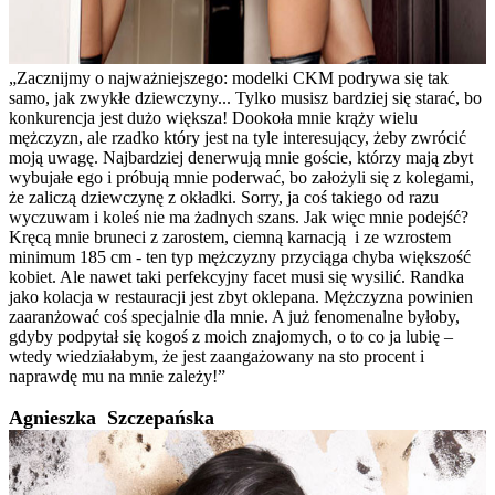
„Zacznijmy o najważniejszego: modelki CKM podrywa się tak
samo, jak zwykłe dziewczyny... Tylko musisz bardziej się starać, bo
konkurencja jest dużo większa! Dookoła mnie krąży wielu
mężczyzn, ale rzadko który jest na tyle interesujący, żeby zwrócić
moją uwagę. Najbardziej denerwują mnie goście, którzy mają zbyt
wybujałe ego i próbują mnie poderwać, bo założyli się z kolegami,
że zaliczą dziewczynę z okładki. Sorry, ja coś takiego od razu
wyczuwam i koleś nie ma żadnych szans. Jak więc mnie podejść?
Kręcą mnie bruneci z zarostem, ciemną karnacją i ze wzrostem
minimum 185 cm - ten typ mężczyzny przyciąga chyba większość
kobiet. Ale nawet taki perfekcyjny facet musi się wysilić. Randka
jako kolacja w restauracji jest zbyt oklepana. Mężczyzna powinien
zaaranżować coś specjalnie dla mnie. A już fenomenalne byłoby,
gdyby podpytał się kogoś z moich znajomych, o to co ja lubię –
wtedy wiedziałabym, że jest zaangażowany na sto procent i
naprawdę mu na mnie zależy!”
Agnieszka Szczepańska