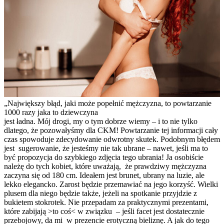
„Największy błąd, jaki może popełnić mężczyzna, to powtarzanie
1000 razy jaka to dziewczyna
jest ładna. Mój drogi, my o tym dobrze wiemy – i to nie tylko
dlatego, że pozowałyśmy dla CKM! Powtarzanie tej informacji cały
czas spowoduje zdecydowanie odwrotny skutek. Podobnym błędem
jest sugerowanie, że jesteśmy nie tak ubrane – nawet, jeśli ma to
być propozycja do szybkiego zdjęcia tego ubrania! Ja osobiście
należę do tych kobiet, które uważają, że prawdziwy mężczyzna
zaczyna się od 180 cm. Ideałem jest brunet, ubrany na luzie, ale
lekko elegancko. Zarost będzie przemawiać na jego korzyść. Wielki
plusem dla niego będzie także, jeżeli na spotkanie przyjdzie z
bukietem stokrotek. Nie przepadam za praktycznymi prezentami,
które zabijają >to coś< w związku – jeśli facet jest dostatecznie
przebojowy, da mi w prezencie erotyczną bieliznę. A jak do tego