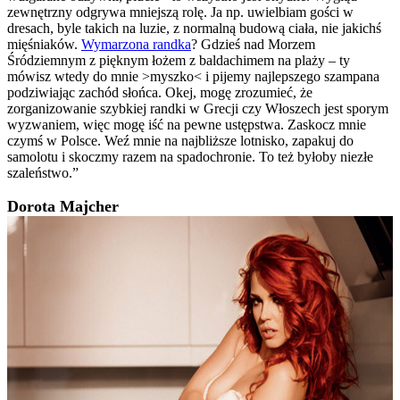
zewnętrzny odgrywa mniejszą rolę. Ja np. uwielbiam gości w
dresach, byle takich na luzie, z normalną budową ciała, nie jakichś
mięśniaków.
Wymarzona randka
? Gdzieś nad Morzem
Śródziemnym z pięknym łożem z baldachimem na plaży – ty
mówisz wtedy do mnie >myszko< i pijemy najlepszego szampana
podziwiając zachód słońca. Okej, mogę zrozumieć, że
zorganizowanie szybkiej randki w Grecji czy Włoszech jest sporym
wyzwaniem, więc mogę iść na pewne ustępstwa. Zaskocz mnie
czymś w Polsce. Weź mnie na najbliższe lotnisko, zapakuj do
samolotu i skoczmy razem na spadochronie. To też byłoby niezłe
szaleństwo.”
Dorota Majcher