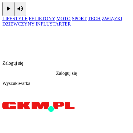
Play
Mute
LIFESTYLE
FELIETONY
MOTO
SPORT
TECH
ZWIĄZKI
DZIEWCZYNY
INFLUSTARTER
Zaloguj się
Zaloguj się
Wyszukiwarka