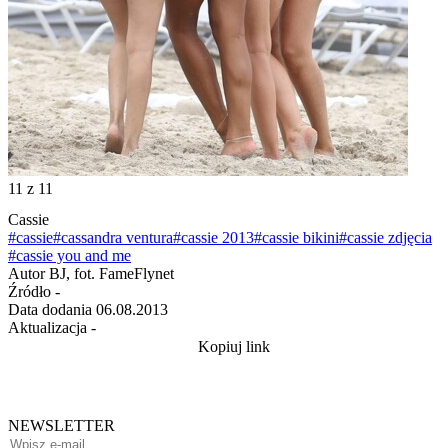
11
z 11
Cassie
#cassie
#cassandra ventura
#cassie 2013
#cassie bikini
#cassie zdjęcia
#cassie you and me
Autor
BJ, fot. FameFlynet
Źródło
-
Data dodania
06.08.2013
Aktualizacja
-
Kopiuj link
NEWSLETTER