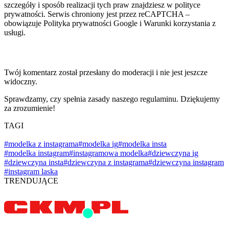
szczegóły i sposób realizacji tych praw znajdziesz w polityce
prywatności. Serwis chroniony jest przez reCAPTCHA –
obowiązuje Polityka prywatności Google i Warunki korzystania z
usługi.
Twój komentarz został przesłany do moderacji i nie jest jeszcze
widoczny.
Sprawdzamy, czy spełnia zasady naszego regulaminu. Dziękujemy
za zrozumienie!
TAGI
#modelka z instagrama
#modelka ig
#modelka insta
#modelka instagram
#instagramowa modelka
#dziewczyna ig
#dziewczyna insta
#dziewczyna z instagrama
#dziewczyna instagram
#instagram laska
TRENDUJĄCE