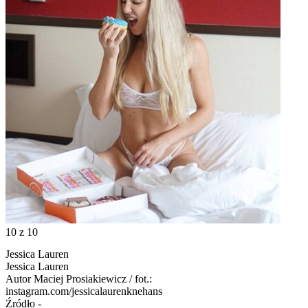
10
z 10
Jessica Lauren
Jessica Lauren
Autor
Maciej Prosiakiewicz / fot.:
instagram.com/jessicalaurenknehans
Źródło
-