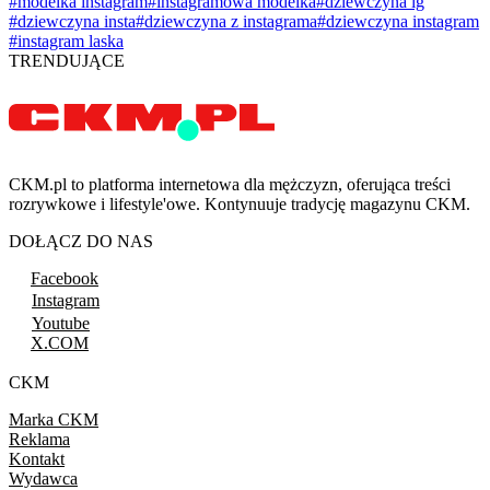
#modelka instagram
#instagramowa modelka
#dziewczyna ig
#dziewczyna insta
#dziewczyna z instagrama
#dziewczyna instagram
#instagram laska
TRENDUJĄCE
CKM.pl to platforma internetowa dla mężczyzn, oferująca treści
rozrywkowe i lifestyle'owe. Kontynuuje tradycję magazynu CKM.
DOŁĄCZ DO NAS
Facebook
Instagram
Youtube
X.COM
CKM
Marka CKM
Reklama
Kontakt
Wydawca