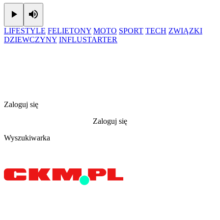
Play
Mute
LIFESTYLE
FELIETONY
MOTO
SPORT
TECH
ZWIĄZKI
DZIEWCZYNY
INFLUSTARTER
Zaloguj się
Zaloguj się
Wyszukiwarka