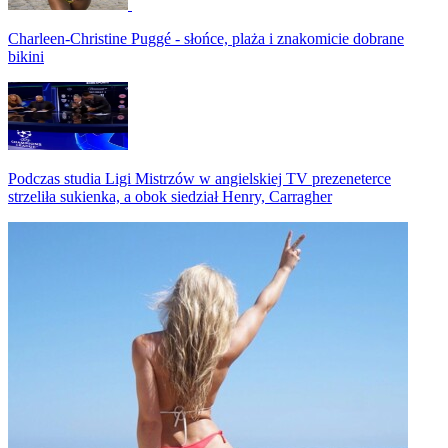
Charleen-Christine Puggé - słońce, plaża i znakomicie dobrane
bikini
Podczas studia Ligi Mistrzów w angielskiej TV prezeneterce
strzeliła sukienka, a obok siedział Henry, Carragher