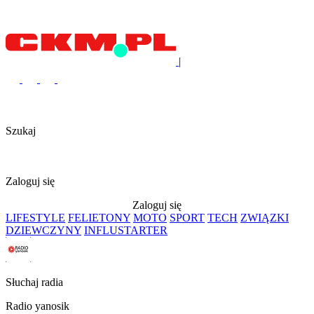
|
Szukaj
Zaloguj się
Zaloguj się
LIFESTYLE
FELIETONY
MOTO
SPORT
TECH
ZWIĄZKI
DZIEWCZYNY
INFLUSTARTER
Słuchaj radia
Radio yanosik