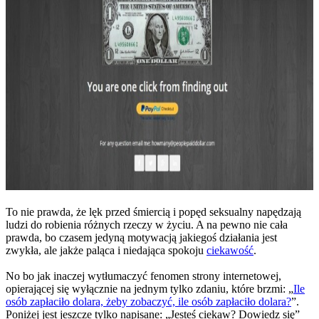
To nie prawda, że lęk przed śmiercią i popęd seksualny napędzają
ludzi do robienia różnych rzeczy w życiu. A na pewno nie cała
prawda, bo czasem jedyną motywacją jakiegoś działania jest
zwykła, ale jakże paląca i niedająca spokoju
ciekawość
.
No bo jak inaczej wytłumaczyć fenomen strony internetowej,
opierającej się wyłącznie na jednym tylko zdaniu, które brzmi: „
Ile
osób zapłaciło dolara, żeby zobaczyć, ile osób zapłaciło dolara?
”.
Poniżej jest jeszcze tylko napisane: „Jesteś ciekaw? Dowiedz się”