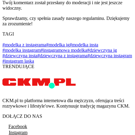
Twój komentarz został przesłany do moderacji i nie jest jeszcze
widoczny.
Sprawdzamy, czy spełnia zasady naszego regulaminu. Dziękujemy
za zrozumienie!
TAGI
#modelka z instagrama
#modelka ig
#modelka insta
#modelka instagram
#instagramowa modelka
#dziewczyna ig
#dziewczyna insta
#dziewczyna z instagrama
#dziewczyna instagram
#instagram laska
TRENDUJĄCE
CKM.pl to platforma internetowa dla mężczyzn, oferująca treści
rozrywkowe i lifestyle'owe. Kontynuuje tradycję magazynu CKM.
DOŁĄCZ DO NAS
Facebook
Instagram