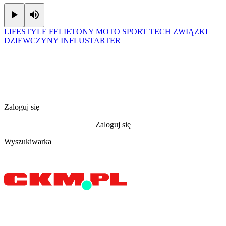
Play
Mute
LIFESTYLE
FELIETONY
MOTO
SPORT
TECH
ZWIĄZKI
DZIEWCZYNY
INFLUSTARTER
Zaloguj się
Zaloguj się
Wyszukiwarka