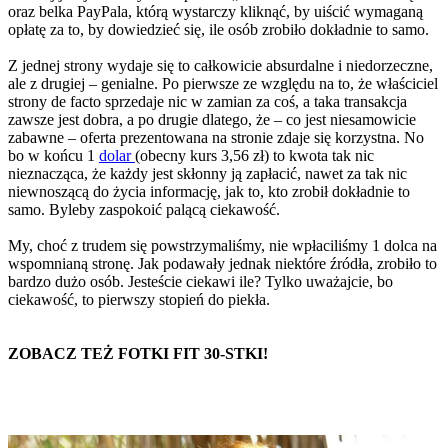
oraz belka PayPala, którą wystarczy kliknąć, by uiścić wymaganą
opłatę za to, by dowiedzieć się, ile osób zrobiło dokładnie to samo.
Z jednej strony wydaje się to całkowicie absurdalne i niedorzeczne,
ale z drugiej – genialne. Po pierwsze ze względu na to, że właściciel
strony de facto sprzedaje nic w zamian za coś, a taka transakcja
zawsze jest dobra, a po drugie dlatego, że – co jest niesamowicie
zabawne – oferta prezentowana na stronie zdaje się korzystna. No
bo w końcu 1
dolar
(obecny kurs 3,56 zł) to kwota tak nic
nieznacząca, że każdy jest skłonny ją zapłacić, nawet za tak nic
niewnoszącą do życia informację, jak to, kto zrobił dokładnie to
samo. Byleby zaspokoić palącą ciekawość.
My, choć z trudem się powstrzymaliśmy, nie wpłaciliśmy 1 dolca na
wspomnianą stronę. Jak podawały jednak niektóre źródła, zrobiło to
bardzo dużo osób. Jesteście ciekawi ile? Tylko uważajcie, bo
ciekawość, to pierwszy stopień do piekła.
ZOBACZ TEŻ FOTKI FIT 30-STKI!