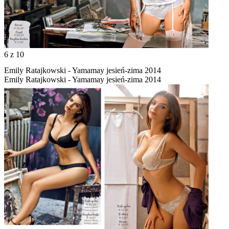
6
z 10
Emily Ratajkowski - Yamamay jesień-zima 2014
Emily Ratajkowski - Yamamay jesień-zima 2014