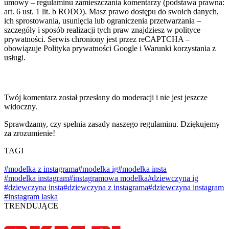
umowy – regulaminu zamieszczania komentarzy (podstawa prawna:
art. 6 ust. 1 lit. b RODO). Masz prawo dostępu do swoich danych,
ich sprostowania, usunięcia lub ograniczenia przetwarzania –
szczegóły i sposób realizacji tych praw znajdziesz w polityce
prywatności. Serwis chroniony jest przez reCAPTCHA –
obowiązuje Polityka prywatności Google i Warunki korzystania z
usługi.
Twój komentarz został przesłany do moderacji i nie jest jeszcze
widoczny.
Sprawdzamy, czy spełnia zasady naszego regulaminu. Dziękujemy
za zrozumienie!
TAGI
#modelka z instagrama
#modelka ig
#modelka insta
#modelka instagram
#instagramowa modelka
#dziewczyna ig
#dziewczyna insta
#dziewczyna z instagrama
#dziewczyna instagram
#instagram laska
TRENDUJĄCE