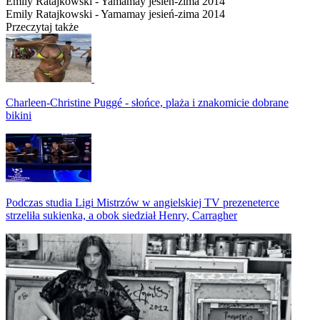
Emily Ratajkowski - Yamamay jesień-zima 2014
Emily Ratajkowski - Yamamay jesień-zima 2014
Przeczytaj także
Charleen-Christine Puggé - słońce, plaża i znakomicie dobrane
bikini
Podczas studia Ligi Mistrzów w angielskiej TV prezeneterce
strzeliła sukienka, a obok siedział Henry, Carragher