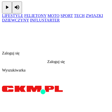
Play
Mute
LIFESTYLE
FELIETONY
MOTO
SPORT
TECH
ZWIĄZKI
DZIEWCZYNY
INFLUSTARTER
Zaloguj się
Zaloguj się
Wyszukiwarka